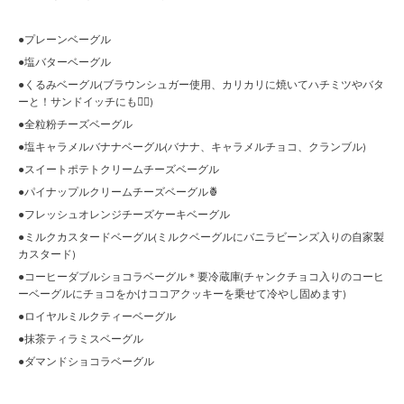
●プレーンベーグル
●塩バターベーグル
●くるみベーグル(ブラウンシュガー使用、カリカリに焼いてハチミツやバタ
ーと！サンドイッチにも🙆‍♀️)
●全粒粉チーズベーグル
●塩キャラメルバナナベーグル(バナナ、キャラメルチョコ、クランブル)
●スイートポテトクリームチーズベーグル
●パイナップルクリームチーズベーグル🍍
●フレッシュオレンジチーズケーキベーグル
●ミルクカスタードベーグル(ミルクベーグルにバニラビーンズ入りの自家製
カスタード)
●コーヒーダブルショコラベーグル＊要冷蔵庫(チャンクチョコ入りのコーヒ
ーベーグルにチョコをかけココアクッキーを乗せて冷やし固めます)
●ロイヤルミルクティーベーグル
●抹茶ティラミスベーグル
●ダマンドショコラベーグル