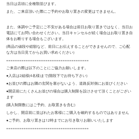
当日は店頭に全種類並びます。
また、ご来店頂いた際にご予約やお取り置きの変更はできません。
また、体調やご予定にご不安がある場合は前日お取り置きではなく、当日お
電話にてお問い合わせください。当日キャンセルが続く場合はお取り置き自
体をお断りする場合もございます。
(商品の値段や総額など、前日にお伝えすることができませんので、ご心配
な方は当日見てからお買い求めください)
======================================
ご来店の際は以下のことにご協力お願いします。
●入店は2組様(4名様)まで(階段下でお待ち下さい)
●お並びの際はお隣の玄関を塞がないよう、道路反対側にお並びください
●開店前にたくさんお並びの場合は購入制限を設けさせて頂くことがござい
ます
(購入制限数にはご予約、お取置きを含む)
しかし、開店前に並ばれたお客様にご購入を確約するものではありません
●ご予約、お取り置きは12時までにお引き取りお願いいたします
======================================