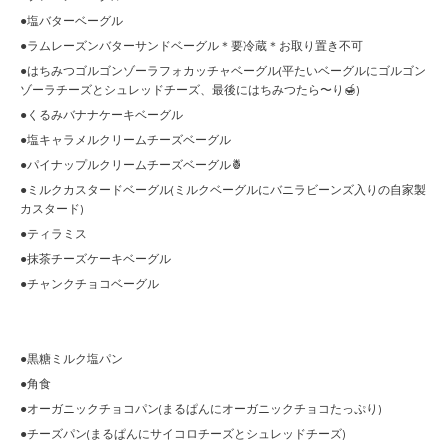
●塩バターベーグル
●ラムレーズンバターサンドベーグル＊要冷蔵＊お取り置き不可
●はちみつゴルゴンゾーラフォカッチャベーグル(平たいベーグルにゴルゴン
ゾーラチーズとシュレッドチーズ、最後にはちみつたら〜り🍯)
●くるみバナナケーキベーグル
●塩キャラメルクリームチーズベーグル
●パイナップルクリームチーズベーグル🍍
●ミルクカスタードベーグル(ミルクベーグルにバニラビーンズ入りの自家製
カスタード)
●ティラミス
●抹茶チーズケーキベーグル
●チャンクチョコベーグル
●黒糖ミルク塩パン
●角食
●オーガニックチョコパン(まるぱんにオーガニックチョコたっぷり)
●チーズパン(まるぱんにサイコロチーズとシュレッドチーズ)