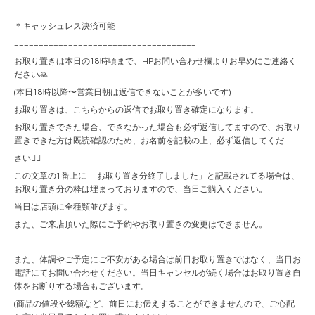
＊キャッシュレス決済可能
=====================================
お取り置きは本日の18時頃まで、HPお問い合わせ欄よりお早めにご連絡く
ださい🙏
(本日18時以降〜営業日朝は返信できないことが多いです)
お取り置きは、こちらからの返信でお取り置き確定になります。
お取り置きできた場合、できなかった場合も必ず返信してますので、お取り
置きできた方は既読確認のため、お名前を記載の上、必ず返信してくだ
さい🙇‍♀️
この文章の1番上に 「お取り置き分終了しました」と記載されてる場合は、
お取り置き分の枠は埋まっておりますので、当日ご購入ください。
当日は店頭に全種類並びます。
また、ご来店頂いた際にご予約やお取り置きの変更はできません。
また、体調やご予定にご不安がある場合は前日お取り置きではなく、当日お
電話にてお問い合わせください。当日キャンセルが続く場合はお取り置き自
体をお断りする場合もございます。
(商品の値段や総額など、前日にお伝えすることができませんので、ご心配