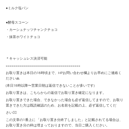
●ミルク塩パン
●酵母スコーン
・カーシュナッツチャンクチョコ
・抹茶ホワイトチョコ
＊キャッシュレス決済可能
=====================================
お取り置きは本日の18時頃まで、HPお問い合わせ欄よりお早めにご連絡く
ださい🙏
(本日18時以降〜営業日朝は返信できないことが多いです)
お取り置きは、こちらからの返信でお取り置き確定になります。
お取り置きできた場合、できなかった場合も必ず返信してますので、お取り
置きできた方は既読確認のため、お名前を記載の上、必ず返信してくだ
さい🙇‍♀️
この文章の1番上に 「お取り置き分終了しました」と記載されてる場合は、
お取り置き分の枠は埋まっておりますので、当日ご購入ください。