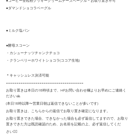
●コーヒー全粒粉クッキークリームチーズベーグル＊お取り置き不可
●ダマンドショコラベーグル
●ミルク塩パン
●酵母スコーン
・カシューナッツチャンクチョコ
・クランベリーホワイトショコラ(ココア生地)
＊キャッシュレス決済可能
=====================================
お取り置きは本日の18時頃まで、HPお問い合わせ欄よりお早めにご連絡く
ださい🙏
(本日18時以降〜営業日朝は返信できないことが多いです)
お取り置きは、こちらからの返信でお取り置き確定になります。
お取り置きできた場合、できなかった場合も必ず返信してますので、お取り
置きできた方は既読確認のため、お名前を記載の上、必ず返信してくだ
さい🙇‍♀️