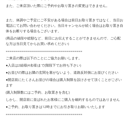
また、ご来店頂いた際にご予約やお取り置きの変更はできません。
また、体調やご予定にご不安がある場合は前日お取り置きではなく、当日お
電話にてお問い合わせください。当日キャンセルが続く場合はお取り置き自
体をお断りする場合もございます。
(商品の値段や総額など、前日にお伝えすることができませんので、ご心配
な方は当日見てからお買い求めください)
======================================
ご来店の際は以下のことにご協力お願いします。
●入店は2組様(4名様)まで(階段下でお待ち下さい)
●お並びの際はお隣の玄関を塞がないよう、道路反対側にお並びください
●開店前にたくさんお並びの場合は購入制限を設けさせて頂くことがござい
ます
(購入制限数にはご予約、お取置きを含む)
しかし、開店前に並ばれたお客様にご購入を確約するものではありません
●ご予約、お取り置きは12時までにお引き取りお願いいたします
======================================