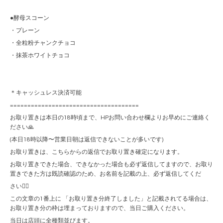
●酵母スコーン
・プレーン
・全粒粉チャンクチョコ
・抹茶ホワイトチョコ
＊キャッシュレス決済可能
=====================================
お取り置きは本日の18時頃まで、HPお問い合わせ欄よりお早めにご連絡く
ださい🙏
(本日18時以降〜営業日朝は返信できないことが多いです)
お取り置きは、こちらからの返信でお取り置き確定になります。
お取り置きできた場合、できなかった場合も必ず返信してますので、お取り
置きできた方は既読確認のため、お名前を記載の上、必ず返信してくだ
さい🙇‍♀️
この文章の1番上に 「お取り置き分終了しました」と記載されてる場合は、
お取り置き分の枠は埋まっておりますので、当日ご購入ください。
当日は店頭に全種類並びます。