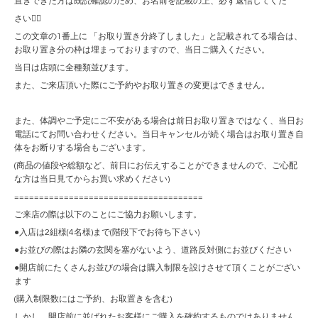
置きできた方は既読確認のため、お名前を記載の上、必ず返信してくだ
さい🙇‍♀️
この文章の1番上に 「お取り置き分終了しました」と記載されてる場合は、
お取り置き分の枠は埋まっておりますので、当日ご購入ください。
当日は店頭に全種類並びます。
また、ご来店頂いた際にご予約やお取り置きの変更はできません。
また、体調やご予定にご不安がある場合は前日お取り置きではなく、当日お
電話にてお問い合わせください。当日キャンセルが続く場合はお取り置き自
体をお断りする場合もございます。
(商品の値段や総額など、前日にお伝えすることができませんので、ご心配
な方は当日見てからお買い求めください)
======================================
ご来店の際は以下のことにご協力お願いします。
●入店は2組様(4名様)まで(階段下でお待ち下さい)
●お並びの際はお隣の玄関を塞がないよう、道路反対側にお並びください
●開店前にたくさんお並びの場合は購入制限を設けさせて頂くことがござい
ます
(購入制限数にはご予約、お取置きを含む)
しかし、開店前に並ばれたお客様にご購入を確約するものではありません