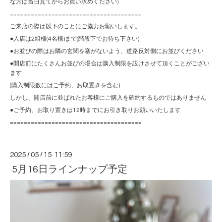
な方は当日見てからお買い求めください)
======================================
ご来店の際は以下のことにご協力お願いします。
●入店は2組様(4名様)まで(階段下でお待ち下さい)
●お並びの際はお隣の玄関を塞がないよう、道路反対側にお並びください
●開店前にたくさんお並びの場合は購入制限を設けさせて頂くことがござい
ます
(購入制限数にはご予約、お取置きを含む)
しかし、開店前に並ばれたお客様にご購入を確約するものではありません
●ご予約、お取り置きは12時までにお引き取りお願いいたします
======================================
2025
/
05
/
15 11:59
5月16日ラインナップ予定