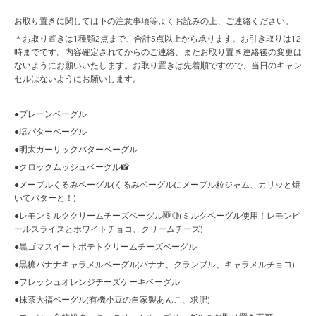
お取り置きに関しては下の注意事項等よくお読みの上、ご連絡ください。
＊お取り置きは1種類2点まで、合計5点以上から承ります。お引き取りは12
時までです。内容確定されてからのご連絡、またお取り置き連絡後の変更は
ないようにお願いいたします。お取り置きは先着順ですので、当日のキャン
セルはないようにお願いします。
●プレーンベーグル
●塩バターベーグル
●明太ガーリックバターベーグル
●クロックムッシュベーグル📸
●メープルくるみベーグル(くるみベーグルにメープル粒ジャム、カリッと焼
いてバターと！)
●レモンミルククリームチーズベーグル🆕🍋(ミルクベーグル使用！レモンピ
ールスライスとホワイトチョコ、クリームチーズ)
●黒ゴマスイートポテトクリームチーズベーグル
●黒糖バナナキャラメルベーグル(バナナ、クランブル、キャラメルチョコ)
●フレッシュオレンジチーズケーキベーグル
●抹茶大福ベーグル(有機小豆の自家製あんこ、求肥)