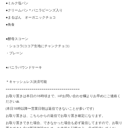
●ミルク塩パン
●クリームパン＊バニラビーンズ入り
●まるぱん オーガニックチョコ
●角食
●酵母スコーン
・ショコラ(ココア生地にチャンクチョコ)
・プレーン
●バニラパウンドケーキ
＊キャッシュレス決済可能
=====================================
お取り置きは本日の18時頃まで、HPお問い合わせ欄よりお早めにご連絡く
ださい🙏
(本日18時以降〜営業日朝は返信できないことが多いです)
お取り置きは、こちらからの返信でお取り置き確定になります。
お取り置きできた場合、できなかった場合も必ず返信してますので、お取り