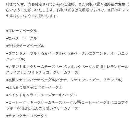
時までです。内容確定されてからのご連絡、またお取り置き連絡後の変更は
ないようにお願いいたします。お取り置きは先着順ですので、当日のキャン
セルはないようにお願いします。
●プレーンベーグル
●塩バターベーグル
●全粒粉チーズベーグル
●ダマンドメープルくるみベーグル(くるみベーグルにダマンド、オーガニッ
クメープル)
●レモンミルククリームチーズベーグル(ミルクベーグル使用！レモンピール
スライスとホワイトチョコ、クリームチーズ)
●黒糖シナモンバナナベーグル(バナナ、シナモンシュガー、クランブル)
●はちみつ焼き芋塩バターベーグル
●ベイクドキャラメルチーズケーキベーグル
●コーヒークッキークリームチーズベーグル🆕(コーヒーベーグルにココアク
ッキーを混ぜたほんのり甘いクリームチーズ)
●チャンクチョコベーグル