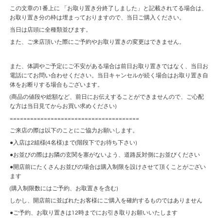
この文章の1番上に 「お取り置き分終了しました」と記載されてる場合は、
お取り置き分の枠は埋まっておりますので、当日ご購入ください。
当日は店頭に全種類並びます。
また、ご来店頂いた際にご予約やお取り置きの変更はできません。
また、体調やご予定にご不安がある場合は前日お取り置きではなく、当日お
電話にてお問い合わせください。当日キャンセルが続く場合はお取り置き自
体をお断りする場合もございます。
(商品の値段や総額など、前日にお伝えすることができませんので、ご心配
な方は当日見てからお買い求めください)
======================================
ご来店の際は以下のことにご協力お願いします。
●入店は2組様(4名様)まで(階段下でお待ち下さい)
●お並びの際はお隣の玄関を塞がないよう、道路反対側にお並びください
●開店前にたくさんお並びの場合は購入制限を設けさせて頂くことがござい
ます
(購入制限数にはご予約、お取置きを含む)
しかし、開店前に並ばれたお客様にご購入を確約するものではありません
●ご予約、お取り置きは12時までにお引き取りお願いいたします