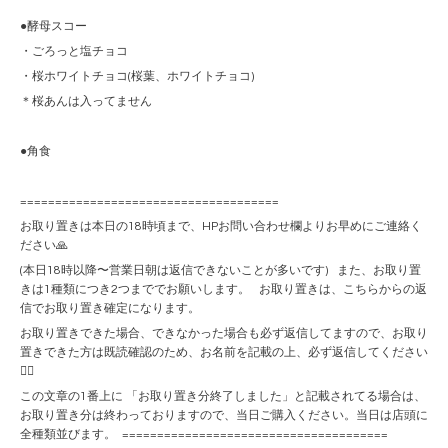
●酵母スコー
・ごろっと塩チョコ
・桜ホワイトチョコ(桜葉、ホワイトチョコ)
＊桜あんは入ってません
●角食
=====================================
お取り置きは本日の18時頃まで、HPお問い合わせ欄よりお早めにご連絡く
ださい🙏
(本日18時以降〜営業日朝は返信できないことが多いです) また、お取り置
きは1種類につき2つまででお願いします。 お取り置きは、こちらからの返
信でお取り置き確定になります。
お取り置きできた場合、できなかった場合も必ず返信してますので、お取り
置きできた方は既読確認のため、お名前を記載の上、必ず返信してください
🙇‍♀️
この文章の1番上に 「お取り置き分終了しました」と記載されてる場合は、
お取り置き分は終わっておりますので、当日ご購入ください。当日は店頭に
全種類並びます。 ======================================