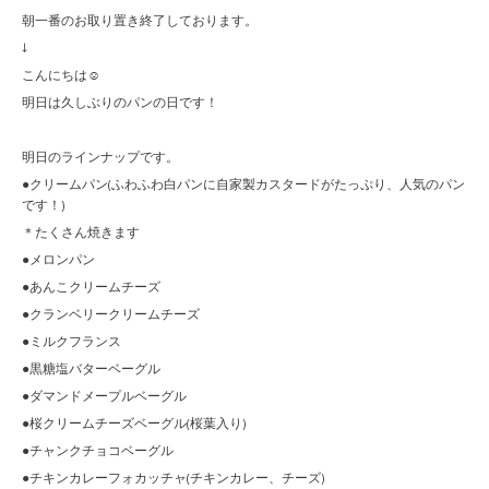
朝一番のお取り置き終了しております。
↓
こんにちは☺︎
明日は久しぶりのパンの日です！
明日のラインナップです。
●クリームパン(ふわふわ白パンに自家製カスタードがたっぷり、人気のパン
です！)
＊たくさん焼きます
●メロンパン
●あんこクリームチーズ
●クランベリークリームチーズ
●ミルクフランス
●黒糖塩バターベーグル
●ダマンドメープルベーグル
●桜クリームチーズベーグル(桜葉入り)
●チャンクチョコベーグル
●チキンカレーフォカッチャ(チキンカレー、チーズ)