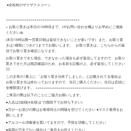
●全粒粉のザクザクスコーン
====================================
= お取り置きは本日の18時頃まで、HPお問い合わせ欄よりお早めにご連絡
ください🙏
(本日18時以降〜営業日朝は返信できないことが多いです) また、お取り置
きは1種類につき2つまででお願いします。 お取り置きは、こちらからの返
信でお取り置き確定になります。
お取り置きできた場合、できなかった場合も必ず返信してますので、お取り
置きできた方は既読確認のため、お名前を記載の上、必ず返信してください
🙇‍♀️
この文章の1番上に 「お取り置き分終了しました」と記載されてる場合は、
お取り置き分は終わっておりますので、当日ご購入ください。当日は店頭に
全種類並びます。 ======================================
ご来店の際は以下のことにご協力お願いします。
●入店は2組様(4名様)まで(階段下でお待ち下さい)
●万が一お並びの際はお客様同士の間隔を空けてください ●マスク着用をお
願いします
●アルコール消毒液を置いてますので、手指を消毒してください
●体調が万全でない場合はご来店をお控えください