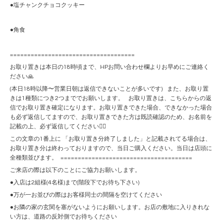
●塩チャンクチョコクッキー
●角食
====================================
お取り置きは本日の18時頃まで、HPお問い合わせ欄よりお早めにご連絡く
ださい🙏
(本日18時以降〜営業日朝は返信できないことが多いです) また、お取り置
きは1種類につき2つまででお願いします。 お取り置きは、こちらからの返
信でお取り置き確定になります。お取り置きできた場合、できなかった場合
も必ず返信してますので、お取り置きできた方は既読確認のため、お名前を
記載の上、必ず返信してください🙇‍♀️
この文章の1番上に 「お取り置き分終了しました」と記載されてる場合は、
お取り置き分は終わっておりますので、当日ご購入ください。当日は店頭に
全種類並びます。 ======================================
ご来店の際は以下のことにご協力お願いします。
●入店は2組様(4名様)まで(階段下でお待ち下さい)
●万が一お並びの際はお客様同士の間隔を空けてください
●お隣の家の玄関を塞がないようにお願いします。お店の敷地に入りきれな
い方は、道路の反対側でお待ちください