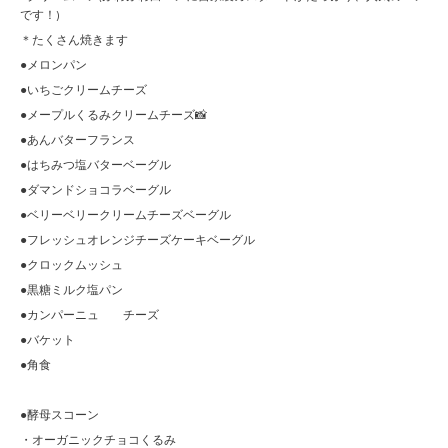
です！)
＊たくさん焼きます
●メロンパン
●いちごクリームチーズ
●メープルくるみクリームチーズ📸
●あんバターフランス
●はちみつ塩バターベーグル
●ダマンドショコラベーグル
●ベリーベリークリームチーズベーグル
●フレッシュオレンジチーズケーキベーグル
●クロックムッシュ
●黒糖ミルク塩パン
●カンパーニュ チーズ
●バケット
●角食
●酵母スコーン
・オーガニックチョコくるみ