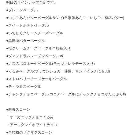
明日のラインナップ予定です。
●プレーンベーグル
●いちごあんバターベーグルサンド(自家製あんこ、いちご、有塩バター)
●スイートポテトベーグル
●いちじくクリームチーズベーグル
●黒糖塩バターベーグル
●桜クリームチーズベーグル＊桜葉入り
●ダマンドラムレーズンベーグル📸
●ナスのボロネーゼベーグル(モッツァレラチーズ入り)
●くるみベーグル(ブラウンシュガー使用、サンドイッチにも🙆‍♀️)
●ストロベリーチーズケーキベーグル
●ティラミスベーグル
●チャンクチョコベーグル(ココアベーグルにチャンクチョコがたっぷり‼︎)
●酵母スコーン
・オーガニックチョコくるみ
・アールグレイホワイトチョコ
●全粒粉のザクザクスコーン