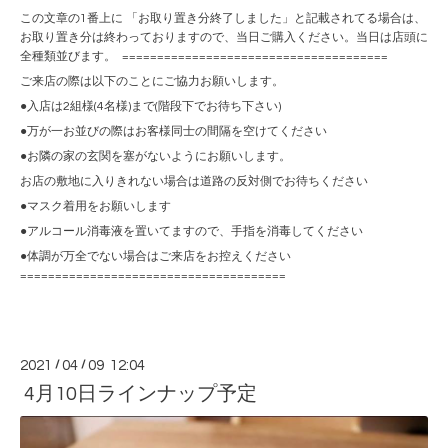
この文章の1番上に 「お取り置き分終了しました」と記載されてる場合は、
お取り置き分は終わっておりますので、当日ご購入ください。当日は店頭に
全種類並びます。 ======================================
ご来店の際は以下のことにご協力お願いします。
●入店は2組様(4名様)まで(階段下でお待ち下さい)
●万が一お並びの際はお客様同士の間隔を空けてください
●お隣の家の玄関を塞がないようにお願いします。
お店の敷地に入りきれない場合は道路の反対側でお待ちください
●マスク着用をお願いします
●アルコール消毒液を置いてますので、手指を消毒してください
●体調が万全でない場合はご来店をお控えください
======================================
2021
/
04
/
09 12:04
4月10日ラインナップ予定