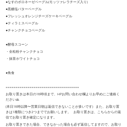
●なすのボロネーゼベーグル(モッツァレラチーズ入り)
●黒糖塩バターベーグル
●フレッシュオレンジチーズケーキベーグル
●ティラミスベーグル
●チャンクチョコベーグル
●酵母スコーン
・全粒粉チャンクチョコ
・抹茶ホワイトチョコ
●角食
=====================================
お取り置きは本日の18時頃まで、HPお問い合わせ欄よりお早めにご連絡く
ださい🙏
(本日18時以降〜営業日朝は返信できないことが多いです) また、お取り置
きは1種類につき2つまででお願いします。 お取り置きは、こちらからの返
信でお取り置き確定になります。
お取り置きできた場合、できなかった場合も必ず返信してますので、お取り