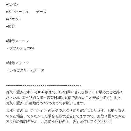
●塩パン
●カンパーニュ チーズ
●バケット
●角食
●酵母スコーン
・ダブルチョコ📸
●酵母マフィン
・いちごクリームチーズ
=====================================
お取り置きは本日の18時頃まで、HPお問い合わせ欄よりお早めにご連絡く
ださい🙏 (本日18時以降〜営業日朝は返信できないことが多いです) また、
お取り置きは1種類につき2つまででお願いします。
お取り置きは、こちらからの返信でお取り置き確定になります。お取り置き
できた場合、できなかった場合も必ず返信してますので、お取り置きできた
方は既読確認のため、お名前を記載の上、必ず返信してください🙇‍♀️