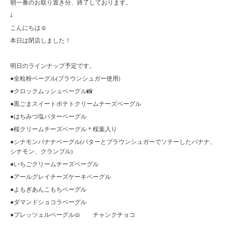
朝一番のお取り置き分、終了しております。
↓
こんにちは☺︎
本日は閉店しました！
明日のラインナップ予定です。
●全粒粉ベーグル(ブラウンシュガー使用)
●クロックムッシュベーグル📸
●黒ごまスイートポテトクリームチーズベーグル
●はちみつ塩バターベーグル
●桜クリームチーズベーグル＊桜葉入り
●シナモンバナナベーグル(バターとブラウンシュガーでソテーしたバナナ、
シナモン、クランブル)
●いちごクリームチーズベーグル
●アールグレイチーズケーキベーグル
●よもぎあんこもちベーグル
●ダマンドショコラベーグル
●プレッツェルベーグル🥨 チャンクチョコ