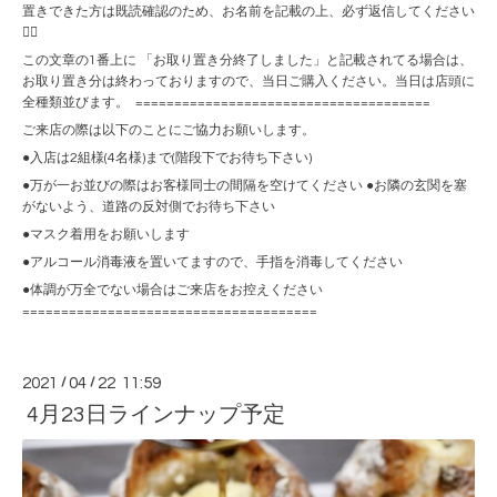
置きできた方は既読確認のため、お名前を記載の上、必ず返信してください
🙇‍♀️
この文章の1番上に 「お取り置き分終了しました」と記載されてる場合は、
お取り置き分は終わっておりますので、当日ご購入ください。当日は店頭に
全種類並びます。 ======================================
ご来店の際は以下のことにご協力お願いします。
●入店は2組様(4名様)まで(階段下でお待ち下さい)
●万が一お並びの際はお客様同士の間隔を空けてください ●お隣の玄関を塞
がないよう、道路の反対側でお待ち下さい
●マスク着用をお願いします
●アルコール消毒液を置いてますので、手指を消毒してください
●体調が万全でない場合はご来店をお控えください
======================================
2021
/
04
/
22 11:59
4月23日ラインナップ予定