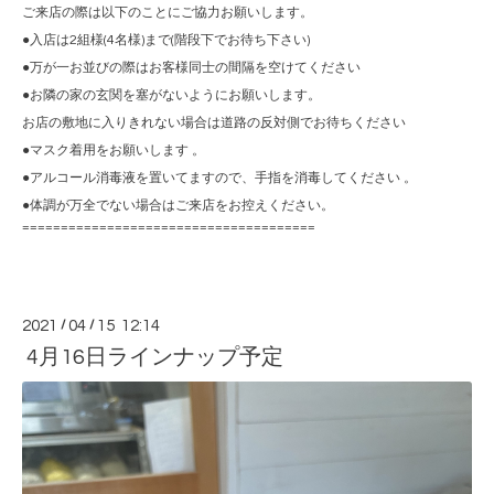
ご来店の際は以下のことにご協力お願いします。
●入店は2組様(4名様)まで(階段下でお待ち下さい)
●万が一お並びの際はお客様同士の間隔を空けてください
●お隣の家の玄関を塞がないようにお願いします。
お店の敷地に入りきれない場合は道路の反対側でお待ちください
●マスク着用をお願いします 。
●アルコール消毒液を置いてますので、手指を消毒してください 。
●体調が万全でない場合はご来店をお控えください。
======================================
2021
/
04
/
15 12:14
4月16日ラインナップ予定