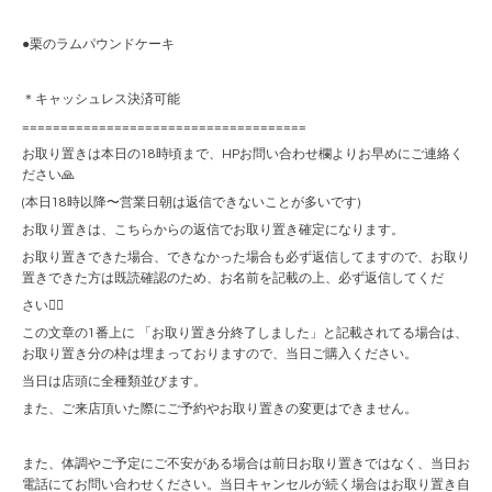
●栗のラムパウンドケーキ
＊キャッシュレス決済可能
=====================================
お取り置きは本日の18時頃まで、HPお問い合わせ欄よりお早めにご連絡く
ださい🙏
(本日18時以降〜営業日朝は返信できないことが多いです)
お取り置きは、こちらからの返信でお取り置き確定になります。
お取り置きできた場合、できなかった場合も必ず返信してますので、お取り
置きできた方は既読確認のため、お名前を記載の上、必ず返信してくだ
さい🙇‍♀️
この文章の1番上に 「お取り置き分終了しました」と記載されてる場合は、
お取り置き分の枠は埋まっておりますので、当日ご購入ください。
当日は店頭に全種類並びます。
また、ご来店頂いた際にご予約やお取り置きの変更はできません。
また、体調やご予定にご不安がある場合は前日お取り置きではなく、当日お
電話にてお問い合わせください。当日キャンセルが続く場合はお取り置き自