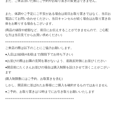
また、ご来店頂いた際にご予約やお取り置きの変更はできません。
また、体調やご予定にご不安がある場合は前日お取り置きではなく、当日お
電話にてお問い合わせください。当日キャンセルが続く場合はお取り置き自
体をお断りする場合もございます。
(商品の値段や総額など、前日にお伝えすることができませんので、ご心配
な方は当日見てからお買い求めください)
======================================
ご来店の際は以下のことにご協力お願いします。
●入店は2組様(4名様)まで(階段下でお待ち下さい)
●お並びの際はお隣の玄関を塞がないよう、道路反対側にお並びください
●開店前にたくさんお並びの場合は購入制限を設けさせて頂くことがござい
ます
(購入制限数にはご予約、お取置きを含む)
しかし、開店前に並ばれたお客様にご購入を確約するものではありません
●ご予約、お取り置きは12時までにお引き取りお願いいたします
======================================