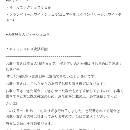
●酵母スコーン
・オーガニックチョコくるみ
・クランベリーホワイトショコラ(ココア生地にクランベリーとホワイトチ
ョコ)
●天然酵母のガトーショコラ
＊キャッシュレス決済可能
=====================================
お取り置きは本日の18時頃まで、HPお問い合わせ欄よりお早めにご連絡く
ださい🙏
(本日18時以降〜営業日朝は返信できないことが多いです)
お取り置きは、こちらからの返信でお取り置き確定になります。
お取り置きできた場合、できなかった場合も必ず返信してますので、お取り
置きできた方は既読確認のため、お名前を記載の上、必ず返信してくだ
さい🙇‍♀️
この文章の1番上に 「お取り置き分終了しました」と記載されてる場合は、
お取り置き分の枠は埋まっておりますので、当日ご購入ください。
当日は店頭に全種類並びます。