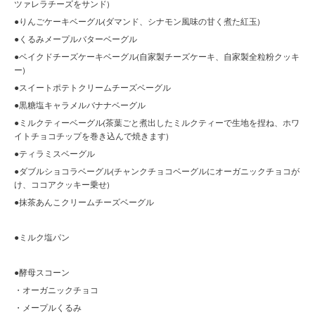
ツァレラチーズをサンド)
●りんごケーキベーグル(ダマンド、シナモン風味の甘く煮た紅玉)
●くるみメープルバターベーグル
●ベイクドチーズケーキベーグル(自家製チーズケーキ、自家製全粒粉クッキ
ー)
●スイートポテトクリームチーズベーグル
●黒糖塩キャラメルバナナベーグル
●ミルクティーベーグル(茶葉ごと煮出したミルクティーで生地を捏ね、ホワ
イトチョコチップを巻き込んで焼きます)
●ティラミスベーグル
●ダブルショコラベーグル(チャンクチョコベーグルにオーガニックチョコが
け、ココアクッキー乗せ)
●抹茶あんこクリームチーズベーグル
●ミルク塩パン
●酵母スコーン
・オーガニックチョコ
・メープルくるみ