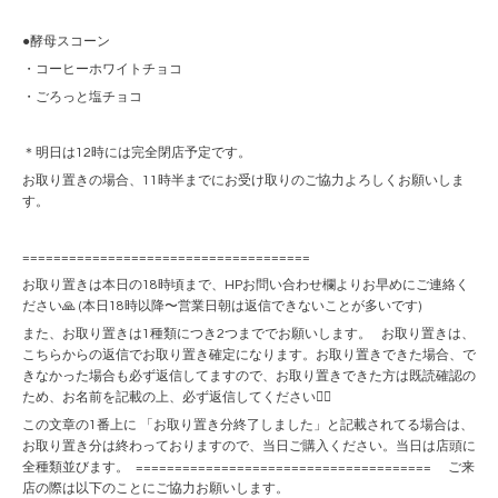
●酵母スコーン
・コーヒーホワイトチョコ
・ごろっと塩チョコ
＊明日は12時には完全閉店予定です。
お取り置きの場合、11時半までにお受け取りのご協力よろしくお願いしま
す。
=====================================
お取り置きは本日の18時頃まで、HPお問い合わせ欄よりお早めにご連絡く
ださい🙏 (本日18時以降〜営業日朝は返信できないことが多いです)
また、お取り置きは1種類につき2つまででお願いします。 お取り置きは、
こちらからの返信でお取り置き確定になります。お取り置きできた場合、で
きなかった場合も必ず返信してますので、お取り置きできた方は既読確認の
ため、お名前を記載の上、必ず返信してください🙇‍♀️
この文章の1番上に 「お取り置き分終了しました」と記載されてる場合は、
お取り置き分は終わっておりますので、当日ご購入ください。当日は店頭に
全種類並びます。 ====================================== ご来
店の際は以下のことにご協力お願いします。