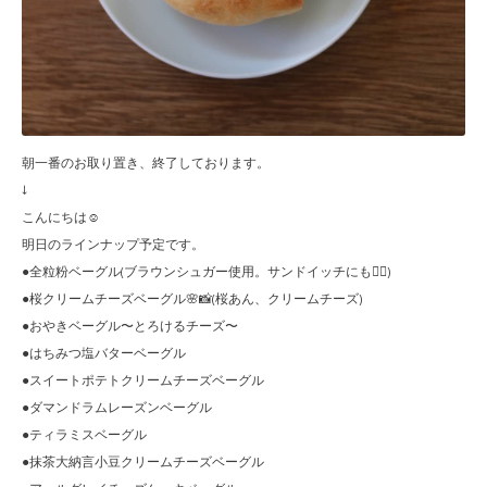
朝一番のお取り置き、終了しております。
↓
こんにちは☺︎
明日のラインナップ予定です。
●全粒粉ベーグル(ブラウンシュガー使用。サンドイッチにも🙆‍♀️)
●桜クリームチーズベーグル🌸📸(桜あん、クリームチーズ)
●おやきベーグル〜とろけるチーズ〜
●はちみつ塩バターベーグル
●スイートポテトクリームチーズベーグル
●ダマンドラムレーズンベーグル
●ティラミスベーグル
●抹茶大納言小豆クリームチーズベーグル