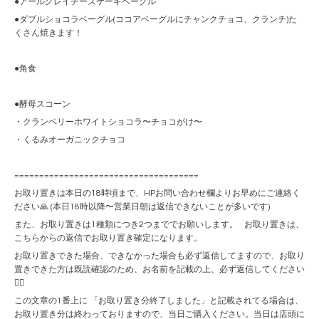
●アールグレイチーズケーキベーグル
●ダブルショコラベーグル(ココアベーグルにチャンクチョコ、クランチ)た
くさん焼きます！
●角食
●酵母スコーン
・クランベリーホワイトショコラ〜チョコがけ〜
・くるみオーガニックチョコ
=====================================
お取り置きは本日の18時頃まで、HPお問い合わせ欄よりお早めにご連絡く
ださい🙏 (本日18時以降〜営業日朝は返信できないことが多いです)
また、お取り置きは1種類につき2つまででお願いします。 お取り置きは、
こちらからの返信でお取り置き確定になります。
お取り置きできた場合、できなかった場合も必ず返信してますので、お取り
置きできた方は既読確認のため、お名前を記載の上、必ず返信してください
🙇‍♀️
この文章の1番上に 「お取り置き分終了しました」と記載されてる場合は、
お取り置き分は終わっておりますので、当日ご購入ください。当日は店頭に