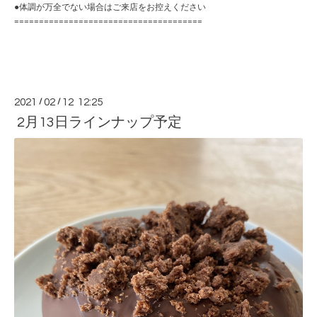
●体調が万全でない場合はご来店をお控えください
======================================
2021
/
02
/
12 12:25
2月13日ラインナップ予定