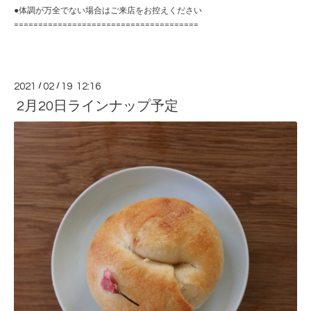
●体調が万全でない場合はご来店をお控えください
======================================
2021
/
02
/
19 12:16
2月20日ラインナップ予定