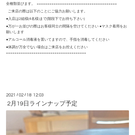
全種類並びます。 ======================================
ご来店の際は以下のことにご協力お願いします。
●入店は2組様(4名様)まで(階段下でお待ち下さい)
●万が一お並びの際はお客様同士の間隔を空けてください ●マスク着用をお
願いします
●アルコール消毒液を置いてますので、手指を消毒してください
●体調が万全でない場合はご来店をお控えください
======================================
2021
/
02
/
18 12:03
2月19日ラインナップ予定