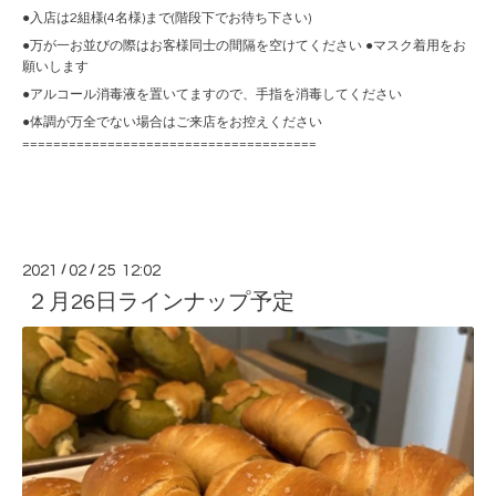
●入店は2組様(4名様)まで(階段下でお待ち下さい)
●万が一お並びの際はお客様同士の間隔を空けてください ●マスク着用をお
願いします
●アルコール消毒液を置いてますので、手指を消毒してください
●体調が万全でない場合はご来店をお控えください
======================================
2021
/
02
/
25 12:02
２月26日ラインナップ予定