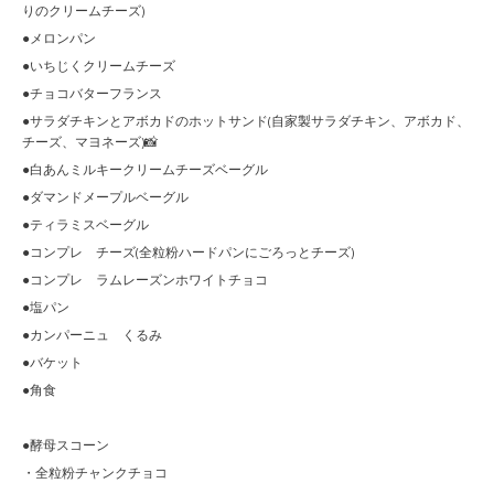
りのクリームチーズ)
●メロンパン
●いちじくクリームチーズ
●チョコバターフランス
●サラダチキンとアボカドのホットサンド(自家製サラダチキン、アボカド、
チーズ、マヨネーズ)📸
●白あんミルキークリームチーズベーグル
●ダマンドメープルベーグル
●ティラミスベーグル
●コンプレ チーズ(全粒粉ハードパンにごろっとチーズ)
●コンプレ ラムレーズンホワイトチョコ
●塩パン
●カンパーニュ くるみ
●バケット
●角食
●酵母スコーン
・全粒粉チャンクチョコ