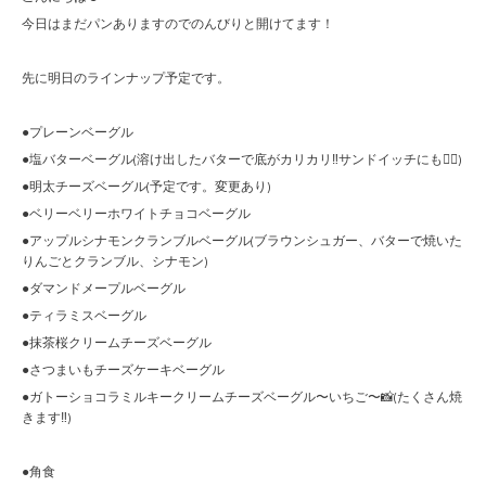
今日はまだパンありますのでのんびりと開けてます！
先に明日のラインナップ予定です。
●プレーンベーグル
●塩バターベーグル(溶け出したバターで底がカリカリ‼︎サンドイッチにも🙆‍♀️)
●明太チーズベーグル(予定です。変更あり)
●ベリーベリーホワイトチョコベーグル
●アップルシナモンクランブルベーグル(ブラウンシュガー、バターで焼いた
りんごとクランブル、シナモン)
●ダマンドメープルベーグル
●ティラミスベーグル
●抹茶桜クリームチーズベーグル
●さつまいもチーズケーキベーグル
●ガトーショコラミルキークリームチーズベーグル〜いちご〜📸(たくさん焼
きます‼︎)
●角食