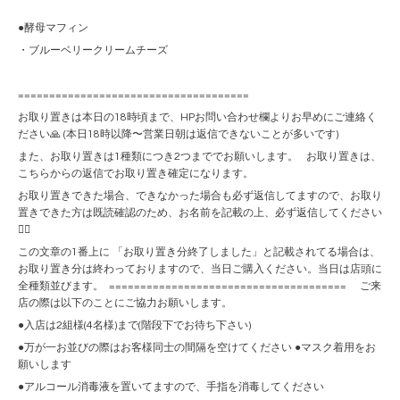
●酵母マフィン
・ブルーベリークリームチーズ
=====================================
お取り置きは本日の18時頃まで、HPお問い合わせ欄よりお早めにご連絡く
ださい🙏 (本日18時以降〜営業日朝は返信できないことが多いです)
また、お取り置きは1種類につき2つまででお願いします。 お取り置きは、
こちらからの返信でお取り置き確定になります。
お取り置きできた場合、できなかった場合も必ず返信してますので、お取り
置きできた方は既読確認のため、お名前を記載の上、必ず返信してください
🙇‍♀️
この文章の1番上に 「お取り置き分終了しました」と記載されてる場合は、
お取り置き分は終わっておりますので、当日ご購入ください。当日は店頭に
全種類並びます。 ====================================== ご来
店の際は以下のことにご協力お願いします。
●入店は2組様(4名様)まで(階段下でお待ち下さい)
●万が一お並びの際はお客様同士の間隔を空けてください ●マスク着用をお
願いします
●アルコール消毒液を置いてますので、手指を消毒してください