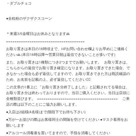
・ダブルチョコ
●全粒粉のザクザクスコーン
＊来週3/5金曜日はお休みとなります🙏
=====================================
お取り置きは本日の18時頃まで、HPお問い合わせ欄よりお早めにご連絡く
ださい🙏 (本日18時以降〜営業日朝は返信できないことが多いです)
また、お取り置きは1種類につき2つまででお願いします。 お取り置きは、
こちらからの返信でお取り置き確定になります。お取り置きできた場合、で
きなかった場合も必ず返信してますので、お取り置きできた方は既読確認の
ため、お名前を記載の上、必ず返信してください🙇‍♀️
この文章の1番上に 「お取り置き分終了しました」と記載されてる場合は、
お取り置き分は終わっておりますので、当日ご購入ください。当日は店頭に
全種類並びます。 ====================================== ご来
店の際は以下のことにご協力お願いします。
●入店は2組様(4名様)まで(階段下でお待ち下さい)
●万が一お並びの際はお客様同士の間隔を空けてください ●マスク着用をお
願いします
●アルコール消毒液を置いてますので、手指を消毒してください