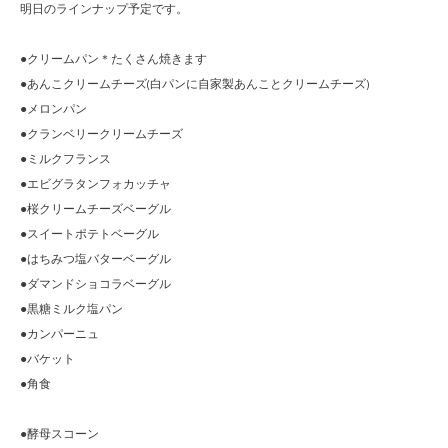
明日のラインナップ予定です。
●クリームパン＊たくさん焼きます
●あんこクリームチーズ(白パンに自家製あんことクリームチーズ)
●メロンパン
●クランベリークリームチーズ
●ミルクフランス
●エビグラタンフォカッチャ
●桜クリームチーズベーグル
●スイートポテトベーグル
●はちみつ塩バターベーグル
●ダマンドショコラベーグル
●黒糖ミルク塩パン
●カンパーニュ
●バケット
●角食
●酵母スコーン