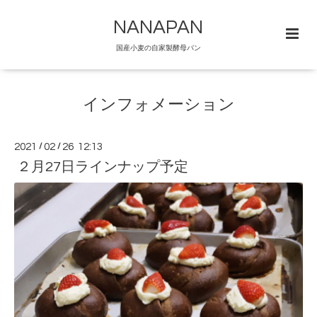
NANAPAN
国産小麦の自家製酵母パン
インフォメーション
2021
/
02
/
26 12:13
２月27日ラインナップ予定