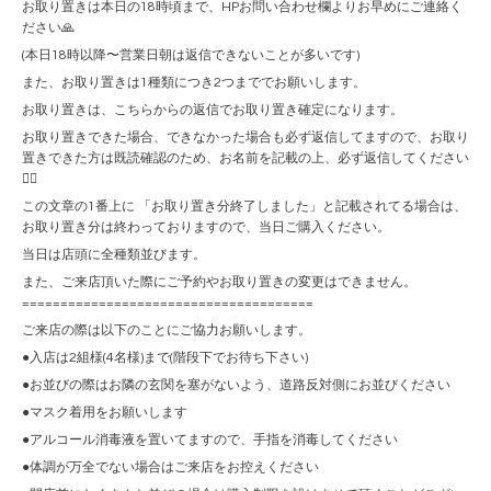
お取り置きは本日の18時頃まで、HPお問い合わせ欄よりお早めにご連絡く
ださい🙏
(本日18時以降〜営業日朝は返信できないことが多いです)
また、お取り置きは1種類につき2つまででお願いします。
お取り置きは、こちらからの返信でお取り置き確定になります。
お取り置きできた場合、できなかった場合も必ず返信してますので、お取り
置きできた方は既読確認のため、お名前を記載の上、必ず返信してください
🙇‍♀️
この文章の1番上に 「お取り置き分終了しました」と記載されてる場合は、
お取り置き分は終わっておりますので、当日ご購入ください。
当日は店頭に全種類並びます。
また、ご来店頂いた際にご予約やお取り置きの変更はできません。
======================================
ご来店の際は以下のことにご協力お願いします。
●入店は2組様(4名様)まで(階段下でお待ち下さい)
●お並びの際はお隣の玄関を塞がないよう、道路反対側にお並びください
●マスク着用をお願いします
●アルコール消毒液を置いてますので、手指を消毒してください
●体調が万全でない場合はご来店をお控えください