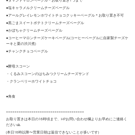
●ダマンドマロンベーグル＊お取り置き1つまで
●塩キャラメルクリームチーズベーグル
●アールグレイレモンホワイトチョコクッキーベーグル＊お取り置き不可
●黒ごまスイートポテトクリームチーズベーグル
●かぼちゃクリームチーズベーグル
●コーヒーマロンチーズケーキベーグル(コーヒーベーグルに自家製チーズケ
ーキと栗の渋川煮)
●チャンクチョコベーグル
●酵母スコーン
・くるみスコーンのはちみつクリームチーズサンド
・クランベリーホワイトチョコ
●角食
=====================================
お取り置きは本日の18時頃まで、HPお問い合わせ欄よりお早めにご連絡く
ださい🙏
(本日18時以降〜営業日朝は返信できないことが多いです)