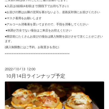
ご来店の際は以下のことにご協力お願いします。
●入店は2組様(4名様)まで(階段下でお待ち下さい)
●お並びの際はお隣の玄関を塞がないよう、道路反対側にお並びください
●マスク着用をお願いします
●アルコール消毒液を置いてますので、手指を消毒してください
●体調が万全でない場合はご来店をお控えください
●開店前にたくさんお並びの場合は購入制限を設けさせて頂くことがござい
ます。
(購入制限数にはご予約、お取置きを含む)
======================================
2022
/
10
/
13 12:00
10月14日ラインナップ予定