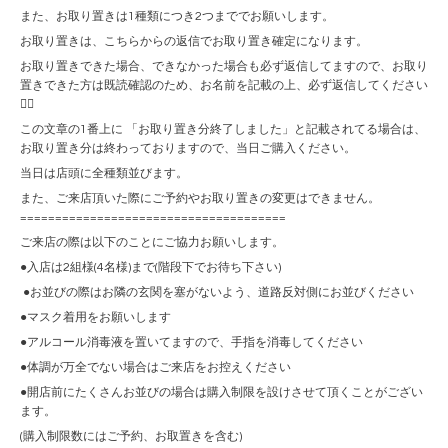
また、お取り置きは1種類につき2つまででお願いします。
お取り置きは、こちらからの返信でお取り置き確定になります。
お取り置きできた場合、できなかった場合も必ず返信してますので、お取り
置きできた方は既読確認のため、お名前を記載の上、必ず返信してください
🙇‍♀️
この文章の1番上に 「お取り置き分終了しました」と記載されてる場合は、
お取り置き分は終わっておりますので、当日ご購入ください。
当日は店頭に全種類並びます。
また、ご来店頂いた際にご予約やお取り置きの変更はできません。
======================================
ご来店の際は以下のことにご協力お願いします。
●入店は2組様(4名様)まで(階段下でお待ち下さい)
●お並びの際はお隣の玄関を塞がないよう、道路反対側にお並びください
●マスク着用をお願いします
●アルコール消毒液を置いてますので、手指を消毒してください
●体調が万全でない場合はご来店をお控えください
●開店前にたくさんお並びの場合は購入制限を設けさせて頂くことがござい
ます。
(購入制限数にはご予約、お取置きを含む)