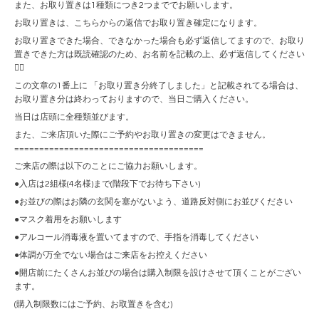
また、お取り置きは1種類につき2つまででお願いします。
お取り置きは、こちらからの返信でお取り置き確定になります。
お取り置きできた場合、できなかった場合も必ず返信してますので、お取り
置きできた方は既読確認のため、お名前を記載の上、必ず返信してください
🙇‍♀️
この文章の1番上に 「お取り置き分終了しました」と記載されてる場合は、
お取り置き分は終わっておりますので、当日ご購入ください。
当日は店頭に全種類並びます。
また、ご来店頂いた際にご予約やお取り置きの変更はできません。
======================================
ご来店の際は以下のことにご協力お願いします。
●入店は2組様(4名様)まで(階段下でお待ち下さい)
●お並びの際はお隣の玄関を塞がないよう、道路反対側にお並びください
●マスク着用をお願いします
●アルコール消毒液を置いてますので、手指を消毒してください
●体調が万全でない場合はご来店をお控えください
●開店前にたくさんお並びの場合は購入制限を設けさせて頂くことがござい
ます。
(購入制限数にはご予約、お取置きを含む)