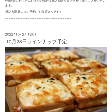
●開店前にたくさんお並びの場合は購入制限を設けさせて頂くことがござい
ます。
(購入制限数にはご予約、お取置きを含む)
======================================
2022
/
10
/
27 12:01
10月28日ラインナップ予定