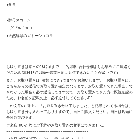
●角食
●酵母スコーン
・ダブルチョコ
●天然酵母のガトーショコラ
====================================
お取り置きは本日の18時頃まで、HPお問い合わせ欄よりお早めにご連絡く
ださい🙏 (本日18時以降〜営業日朝は返信できないことが多いです)
また、お取り置きは1種類につき2つまででお願いします。 お取り置きは、
こちらからの返信でお取り置き確定になります。お取り置きできた場合、で
きなかった場合も必ず返信してますので、お取り置きできた方は既読確認の
ため、お名前を記載の上、必ず返信してください🙇‍♀️
この文章の1番上に 「お取り置き分終了しました」と記載されてる場合は、
お取り置き分は終わっておりますので、当日ご購入ください。当日は店頭に
全種類並びます。
ご来店頂いた際にご予約やお取り置きの変更はできません。
======================================