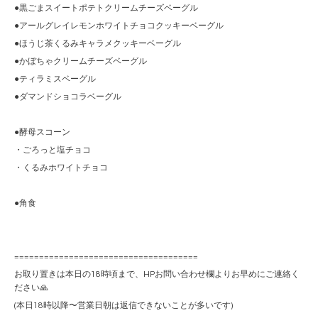
●黒ごまスイートポテトクリームチーズベーグル
●アールグレイレモンホワイトチョコクッキーベーグル
●ほうじ茶くるみキャラメクッキーベーグル
●かぼちゃクリームチーズベーグル
●ティラミスベーグル
●ダマンドショコラベーグル
●酵母スコーン
・ごろっと塩チョコ
・くるみホワイトチョコ
●角食
=====================================
お取り置きは本日の18時頃まで、HPお問い合わせ欄よりお早めにご連絡く
ださい🙏
(本日18時以降〜営業日朝は返信できないことが多いです)