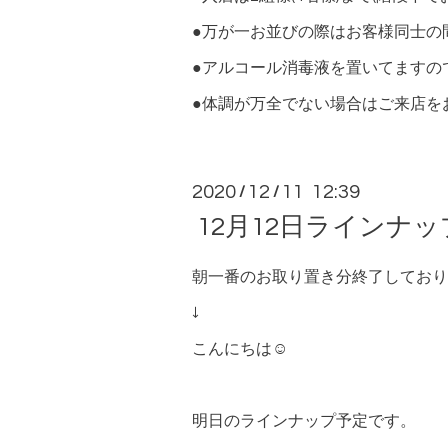
●万が一お並びの際はお客様同士の
●アルコール消毒液を置いてますの
●体調が万全でない場合はご来店をお控えくださ
2020
12
11 12:39
/
/
12月12日ラインナ
朝一番のお取り置き分終了しており
↓
こんにちは☺︎
明日のラインナップ予定です。