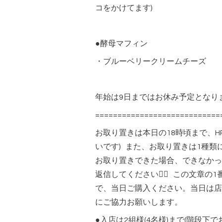
コをかけてます)
●酵母マフィン
・ブルーベリークリームチーズ
年始は9日まではお休み予定となります
============================
お取り置きは本日の18時頃まで、H
いです) また、お取り置きは1種
お取り置きできた場合、できなかっ
返信してください🙇‍♀️ この文
で、当日ご購入ください。当日は店頭に全種
にご協力お願いします。
●入店は2組様(4名様)まで(階段下