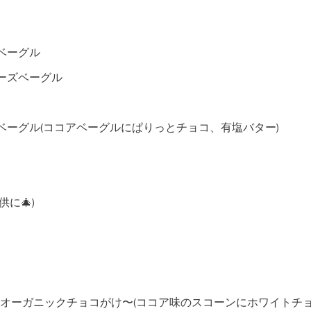
ベーグル
ーズベーグル
ベーグル(ココアベーグルにぱりっとチョコ、有塩バター)
に🎄)
オーガニックチョコがけ〜(ココア味のスコーンにホワイトチ