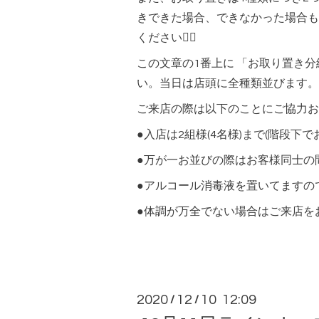
きできた場合、できなかった場合も
ください🙇‍♀️
この文章の1番上に 「お取り置き
い。当日は店頭に全種類並びます。 =====
ご来店の際は以下のことにご協力
●入店は2組様(4名様)まで(階段下
●万が一お並びの際はお客様同士の
●アルコール消毒液を置いてますの
●体調が万全でない場合はご来店をお控えくださ
2020
12
10 12:09
/
/