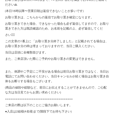
ださい🙏
(本日18時以降〜営業日朝は返信できないことが多いです)
お取り置きは、こちらからの返信でお取り置き確定になります。
お取り置きできた場合、できなかった場合も必ず返信してますので、お取り
置きできた方は既読確認のため、お名前を記載の上、必ず返信してくだ
さい🙇‍♀️
この文章の1番上に 「お取り置き分終了しました」と記載されてる場合は、
お取り置き分の枠は埋まっておりますので、当日ご購入ください。
当日は店頭に全種類並びます。
また、ご来店頂いた際にご予約やお取り置きの変更はできません。
また、体調やご予定にご不安がある場合は前日お取り置きではなく、当日お
電話にてお問い合わせください。当日キャンセルが続く場合はお取り置き自
体をお断りする場合もございます。
(商品の値段や総額など、前日にお伝えすることができませんので、ご心配
な方は当日見てからお買い求めください)
======================================
ご来店の際は以下のことにご協力お願いします。
●入店は2組様(4名様)まで(階段下でお待ち下さい)