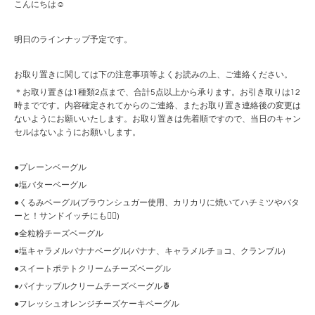
こんにちは☺︎
明日のラインナップ予定です。
お取り置きに関しては下の注意事項等よくお読みの上、ご連絡ください。
＊お取り置きは1種類2点まで、合計5点以上から承ります。お引き取りは12
時までです。内容確定されてからのご連絡、またお取り置き連絡後の変更は
ないようにお願いいたします。お取り置きは先着順ですので、当日のキャン
セルはないようにお願いします。
●プレーンベーグル
●塩バターベーグル
●くるみベーグル(ブラウンシュガー使用、カリカリに焼いてハチミツやバタ
ーと！サンドイッチにも🙆‍♀️)
●全粒粉チーズベーグル
●塩キャラメルバナナベーグル(バナナ、キャラメルチョコ、クランブル)
●スイートポテトクリームチーズベーグル
●パイナップルクリームチーズベーグル🍍
●フレッシュオレンジチーズケーキベーグル