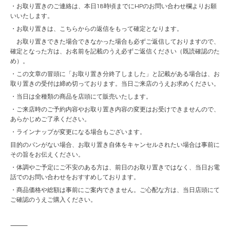
・お取り置きのご連絡は、本日18時頃までにHPのお問い合わせ欄よりお願
いいたします。
・お取り置きは、こちらからの返信をもって確定となります。
お取り置きできた場合できなかった場合も必ずご返信しておりますので、
確定となった方は、お名前を記載のうえ必ずご返信ください（既読確認のた
め）。
・この文章の冒頭に「お取り置き分終了しました」と記載がある場合は、お
取り置きの受付は締め切っております。当日ご来店のうえお求めください。
・当日は全種類の商品を店頭にて販売いたします。
・ご来店時のご予約内容やお取り置き内容の変更はお受けできませんので、
あらかじめご了承ください。
・ラインナップが変更になる場合もございます。
目的のパンがない場合、お取り置き自体をキャンセルされたい場合は事前に
その旨をお伝えください。
・体調やご予定にご不安のある方は、前日のお取り置きではなく、当日お電
話でのお問い合わせをおすすめしております。
・商品価格や総額は事前にご案内できません。ご心配な方は、当日店頭にて
ご確認のうえご購入ください。
⸻