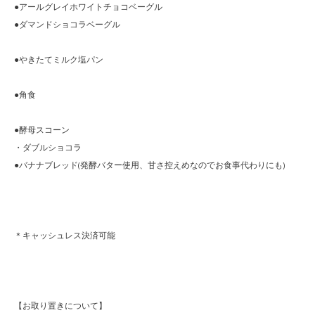
●アールグレイホワイトチョコベーグル
●ダマンドショコラベーグル
●やきたてミルク塩パン
●角食
●酵母スコーン
・ダブルショコラ
●バナナブレッド(発酵バター使用、甘さ控えめなのでお食事代わりにも)
＊キャッシュレス決済可能
【お取り置きについて】