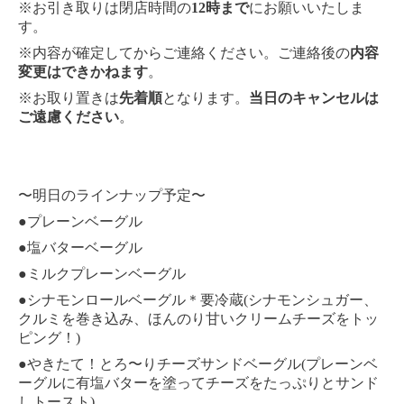
※お引き取りは閉店時間の
12時まで
にお願いいたしま
す。
※内容が確定してからご連絡ください。ご連絡後の
内容
変更はできかねます
。
※お取り置きは
先着順
となります。
当日のキャンセルは
ご遠慮ください
。
〜明日のラインナップ予定〜
●プレーンベーグル
●塩バターベーグル
●ミルクプレーンベーグル
●シナモンロールベーグル＊要冷蔵(シナモンシュガー、
クルミを巻き込み、ほんのり甘いクリームチーズをトッ
ピング！)
●やきたて！とろ〜りチーズサンドベーグル(プレーンベ
ーグルに有塩バターを塗ってチーズをたっぷりとサンド
しトースト)