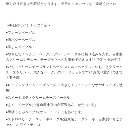
※お取り置きは先着順となります。当日のキャンセルはご遠慮ください。
〜明日のラインナップ予定〜
●プレーンベーグル
●塩バターベーグル
●豚まんベーグル
●やきたて！シチューベーグル(プレーンベーグルに切り込みを入れ、自家製
のクリームシチュー、チーズをたっぷり乗せて焼きます)＊予定＊予約不可
●いちごクリームチーズサンドベーグル(ミルクベーグルにいちごとクリーム
チーズをサンド。大きなベーグルのハーフカットです)＊お取り置き1つまで
＊要冷蔵
●レーズンクリームチーズベーグル(大きくてジューシーなサヤキレーズン使
用)
●スイートポテトクリームチーズベーグル
●あんこベーグル(北海道産小豆の自家製あんこがたっぷり)
●黒糖くるみベーグル(サンドイッチにもあいます)
●ストロベリーチーズケーキベーグル(自家製チーズケーキ、自家製いちごジ
ャム、ホワイトチョコ)