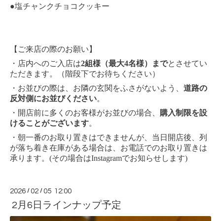
●塩チャンクチョコクッキー
【ご来店の際のお願い】
・店内へのご入店は
2組様（最大4名様）まで
とさせてい
ただきます。（階段下でお待ちください）
・お並びの際は、お隣の玄関をふさがないよう、
道路の
反対側にお並びください
。
・開店前に多くのお客様がお並びの場合、
購入制限を設
けることがございます
。
・朝一番のお取り置きはできませんが、当日開店後、列
が落ち着き在庫がある場合は、お電話でのお取り置きは
承ります。(その場合はInstagramでお知らせします)
2026
/
02
/
05 12:00
2月6日ラインナップ予定