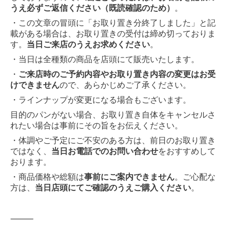
うえ必ずご返信ください（既読確認のため）
。
・この文章の冒頭に「お取り置き分終了しました」と記
載がある場合は、お取り置きの受付は締め切っておりま
す。
当日ご来店のうえお求めください
。
・当日は全種類の商品を店頭にて販売いたします。
・
ご来店時のご予約内容やお取り置き内容の変更はお受
けできません
ので、あらかじめご了承ください。
・ラインナップが変更になる場合もございます。
目的のパンがない場合、お取り置き自体をキャンセルさ
れたい場合は事前にその旨をお伝えください。
・体調やご予定にご不安のある方は、前日のお取り置き
ではなく、
当日お電話でのお問い合わせ
をおすすめして
おります。
・商品価格や総額は
事前にご案内できません
。ご心配な
方は、
当日店頭にてご確認のうえご購入ください
。
⸻