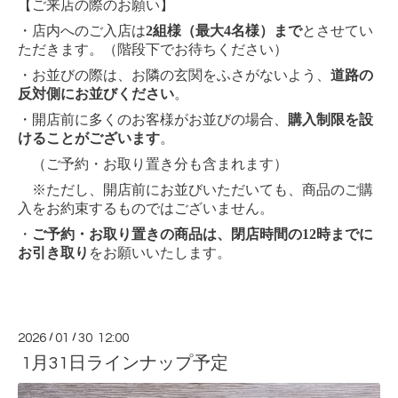
【ご来店の際のお願い】
・店内へのご入店は
2組様（最大4名様）まで
とさせてい
ただきます。（階段下でお待ちください）
・お並びの際は、お隣の玄関をふさがないよう、
道路の
反対側にお並びください
。
・開店前に多くのお客様がお並びの場合、
購入制限を設
けることがございます
。
（ご予約・お取り置き分も含まれます）
※ただし、開店前にお並びいただいても、商品のご購
入をお約束するものではございません。
・
ご予約・お取り置きの商品は、閉店時間の12時までに
お引き取り
をお願いいたします。
2026
/
01
/
30 12:00
1月31日ラインナップ予定