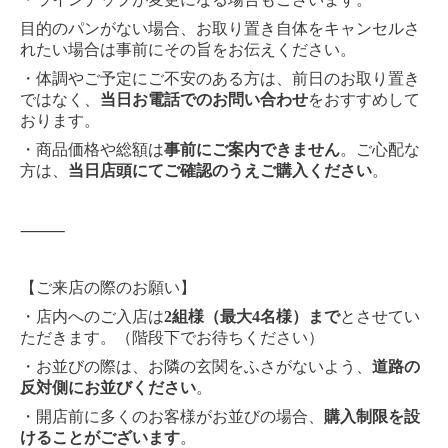
目的のパンがない場合、お取り置き自体をキャンセルさ
れたい場合は事前にその旨をお伝えください。
・体調やご予定にご不安のある方は、前日のお取り置き
ではなく、
当日お電話でのお問い合わせ
をおすすめして
おります。
・商品価格や総額は
事前にご案内できません
。ご心配な
方は、
当日店頭にてご確認のうえご購入ください
。
⸻
【ご来店の際のお願い】
・店内へのご入店は
2組様（最大4名様）まで
とさせてい
ただきます。（階段下でお待ちください）
・お並びの際は、お隣の玄関をふさがないよう、
道路の
反対側にお並びください
。
・開店前に多くのお客様がお並びの場合、
購入制限を設
けることがございます
。