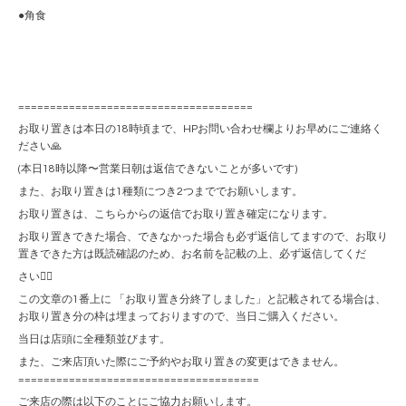
●角食
=====================================
お取り置きは本日の18時頃まで、HPお問い合わせ欄よりお早めにご連絡く
ださい🙏
(本日18時以降〜営業日朝は返信できないことが多いです)
また、お取り置きは1種類につき2つまででお願いします。
お取り置きは、こちらからの返信でお取り置き確定になります。
お取り置きできた場合、できなかった場合も必ず返信してますので、お取り
置きできた方は既読確認のため、お名前を記載の上、必ず返信してくだ
さい🙇‍♀️
この文章の1番上に 「お取り置き分終了しました」と記載されてる場合は、
お取り置き分の枠は埋まっておりますので、当日ご購入ください。
当日は店頭に全種類並びます。
また、ご来店頂いた際にご予約やお取り置きの変更はできません。
======================================
ご来店の際は以下のことにご協力お願いします。