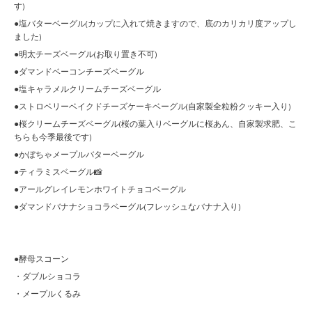
す)
●塩バターベーグル(カップに入れて焼きますので、底のカリカリ度アップし
ました)
●明太チーズベーグル(お取り置き不可)
●ダマンドベーコンチーズベーグル
●塩キャラメルクリームチーズベーグル
●ストロベリーベイクドチーズケーキベーグル(自家製全粒粉クッキー入り)
●桜クリームチーズベーグル(桜の葉入りベーグルに桜あん、自家製求肥、こ
ちらも今季最後です)
●かぼちゃメープルバターベーグル
●ティラミスベーグル📸
●アールグレイレモンホワイトチョコベーグル
●ダマンドバナナショコラベーグル(フレッシュなバナナ入り)
●酵母スコーン
・ダブルショコラ
・メープルくるみ