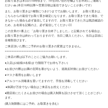
お取り置きは本日の18時頃まで、HPお問い合わせ欄よりお早めにご連絡く
ださい🙏 (本日18時以降〜営業日朝は返信できないことが多いです)
また、お取り置きは1種類につき2つまででお願いします。 お取り置きは、
こちらからの返信でお取り置き確定になります。お取り置きできた場合、で
きなかった場合も必ず返信してますので、お取り置きできた方は既読確認の
ため、お名前を記載の上、必ず返信してください🙇‍♀️
この文章の1番上に 「お取り置き分終了しました」と記載されてる場合は、
お取り置き分は終わっておりますので、当日ご購入ください。当日は店頭に
全種類並びます。
ご来店頂いた際にご予約やお取り置きの変更はできません。
======================================
ご来店の際は以下のことにご協力お願いします。
●入店は2組様(4名様)まで(階段下でお待ち下さい)
●お並びの際はお隣の玄関を塞がないよう、道路反対側にお並びください
●マスク着用をお願いします
●アルコール消毒液を置いてますので、手指を消毒してください
●体調が万全でない場合はご来店をお控えください
●開店前にたくさんお並びの場合は購入制限を設けさせて頂くことがござい
ます。
(購入制限数にはご予約、お取置きを含む)