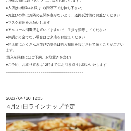
ご来店の際は以下のことにご協力お願いします。
●入店は2組様(4名様)まで(階段下でお待ち下さい)
●お並びの際はお隣の玄関を塞がないよう、道路反対側にお並びください
●マスク着用をお願いします
●アルコール消毒液を置いてますので、手指を消毒してください
●体調が万全でない場合はご来店をお控えください
●開店前にたくさんお並びの場合は購入制限を設けさせて頂くことがござい
ます。
(購入制限数にはご予約、お取置きを含む)
●ご予約、お取り置きは12時までにお引き取りお願いいたします
======================================
2023
/
04
/
20 12:05
4月21日ラインナップ予定