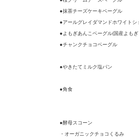
●桜クリームチーズベーグル
●抹茶チーズケーキベーグル
●アールグレイダマンドホワイトシ
●よもぎあんこベーグル(国産よも
●チャンクチョコベーグル
●やきたてミルク塩パン
●角食
●酵母スコーン
・オーガニックチョコくるみ