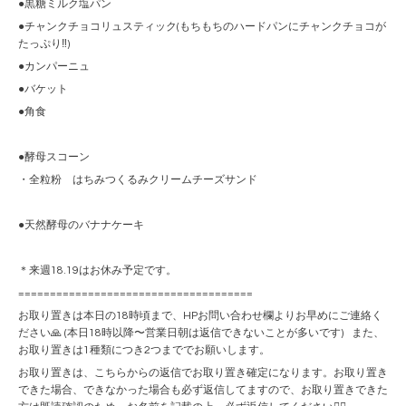
●黒糖ミルク塩パン
●チャンクチョコリュスティック(もちもちのハードパンにチャンクチョコが
たっぷり‼︎)
●カンパーニュ
●バケット
●角食
●酵母スコーン
・全粒粉 はちみつくるみクリームチーズサンド
●天然酵母のバナナケーキ
＊来週18.19はお休み予定です。
=====================================
お取り置きは本日の18時頃まで、HPお問い合わせ欄よりお早めにご連絡く
ださい🙏 (本日18時以降〜営業日朝は返信できないことが多いです) また、
お取り置きは1種類につき2つまででお願いします。
お取り置きは、こちらからの返信でお取り置き確定になります。お取り置き
できた場合、できなかった場合も必ず返信してますので、お取り置きできた