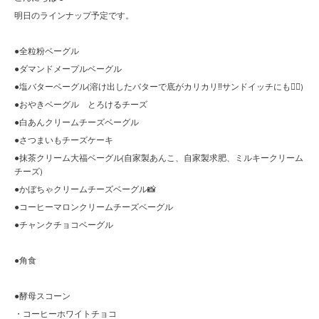
明日のラインナップ予定です。
●全粒粉ベーグル
●ダマンドメープルベーグル
●塩バターベーグル(溶け出したバターで底がカリカリ‼︎サンドイッチにも🙆‍♀️)
●おやきベーグル とろけるチーズ
●白あんクリームチーズベーグル
●さつまいもチーズケーキ
●抹茶クリーム大福ベーグル(自家製あんこ、自家製求肥、ミルキークリーム
チーズ)
●かぼちゃクリームチーズベーグル📸
●コーヒーマロンクリームチーズベーグル
●チャンクチョコベーグル
●角食
●酵母スコーン
・コーヒーホワイトチョコ