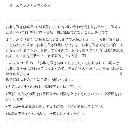
・オーガニックチョコくるみ
=====================================
お取り置きは本日の18時頃まで、HPお問い合わせ欄よりお早めにご連絡く
ださい🙏 (本日18時以降〜営業日朝は返信できないことが多いです)
また、お取り置きは1種類につき2つまででお願いします。 お取り置きは、
こちらからの返信でお取り置き確定になります。お取り置きできた場合、で
きなかった場合も必ず返信してますので、お取り置きできた方は既読確認の
ため、お名前を記載の上、必ず返信してください🙇‍♀️
この文章の1番上に 「お取り置き分終了しました」と記載されてる場合は、
お取り置き分は終わっておりますので、当日ご購入ください。当日は店頭に
全種類並びます。 ====================================== ご来
店の際は以下のことにご協力お願いします。
●入店は2組様(4名様)まで(階段下でお待ち下さい)
●万が一お並びの際はお客様同士の間隔を空けてください ●マスク着用をお
願いします
●アルコール消毒液を置いてますので、手指を消毒してください
●体調が万全でない場合はご来店をお控えください
======================================