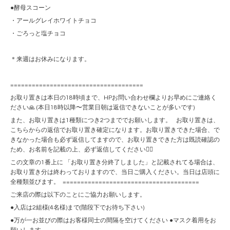
●酵母スコーン
・アールグレイホワイトチョコ
・ごろっと塩チョコ
＊来週はお休みになります。
=====================================
お取り置きは本日の18時頃まで、HPお問い合わせ欄よりお早めにご連絡く
ださい🙏 (本日18時以降〜営業日朝は返信できないことが多いです)
また、お取り置きは1種類につき2つまででお願いします。 お取り置きは、
こちらからの返信でお取り置き確定になります。お取り置きできた場合、で
きなかった場合も必ず返信してますので、お取り置きできた方は既読確認の
ため、お名前を記載の上、必ず返信してください🙇‍♀️
この文章の1番上に 「お取り置き分終了しました」と記載されてる場合は、
お取り置き分は終わっておりますので、当日ご購入ください。当日は店頭に
全種類並びます。 ======================================
ご来店の際は以下のことにご協力お願いします。
●入店は2組様(4名様)まで(階段下でお待ち下さい)
●万が一お並びの際はお客様同士の間隔を空けてください ●マスク着用をお