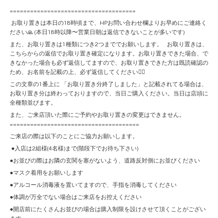
=====================================
お取り置きは本日の18時頃まで、HPお問い合わせ欄よりお早めにご連絡く
ださい🙏 (本日18時以降〜営業日朝は返信できないことが多いです)
また、お取り置きは1種類につき2つまででお願いします。 お取り置きは、
こちらからの返信でお取り置き確定になります。お取り置きできた場合、で
きなかった場合も必ず返信してますので、お取り置きできた方は既読確認の
ため、お名前を記載の上、必ず返信してください🙇‍♀️
この文章の1番上に 「お取り置き分終了しました」と記載されてる場合は、
お取り置き分は終わっておりますので、当日ご購入ください。当日は店頭に
全種類並びます。
また、ご来店頂いた際にご予約やお取り置きの変更はできません。
======================================
ご来店の際は以下のことにご協力お願いします。
●入店は2組様(4名様)まで(階段下でお待ち下さい)
●お並びの際はお隣の玄関を塞がないよう、道路反対側にお並びください
●マスク着用をお願いします
●アルコール消毒液を置いてますので、手指を消毒してください
●体調が万全でない場合はご来店をお控えください
●開店前にたくさんお並びの場合は購入制限を設けさせて頂くことがござい