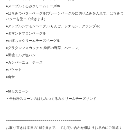
●メープルくるみクリームチーズ📸
●はちみつバターベーグル(プレーンベーグルに切り込みを入れて、はちみつ
バターを塗って焼きます)
●アップルシナモンベーグル(りんご、シナモン、クランブル)
●ダマンドマロンベーグル
●かぼちゃクリームチーズベーグル
●グラタンフォカッチャ(季節の野菜、ベーコン)
●黒糖ミルク塩パン
●カンパーニュ チーズ
●バケット
●角食
●酵母スコーン
・全粒粉スコーンのはちみつくるみクリームチーズサンド
=====================================
お取り置きは本日の18時頃まで、HPお問い合わせ欄よりお早めにご連絡く