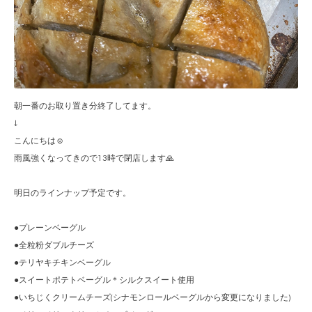
朝一番のお取り置き分終了してます。
↓
こんにちは☺︎
雨風強くなってきので13時で閉店します🙏
明日のラインナップ予定です。
●プレーンベーグル
●全粒粉ダブルチーズ
●テリヤキチキンベーグル
●スイートポテトベーグル＊シルクスイート使用
●いちじくクリームチーズ(シナモンロールベーグルから変更になりました)