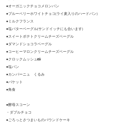
●オーガニックチョコメロンパン
●ブルーベリーホワイトチョコ(ライ麦入りのハードパン)
●ミルクフランス
●塩バターベーグル(サンドイッチにも合います)
●スイートポテトクリームチーズベーグル
●ダマンドショコラベーグル
●コーヒーマロンクリームチーズベーグル
●クロックムッシュ📸
●塩パン
●カンパーニュ くるみ
●バケット
●角食
●酵母スコーン
・ダブルチョコ
●ごろっとさつまいものパウンドケーキ