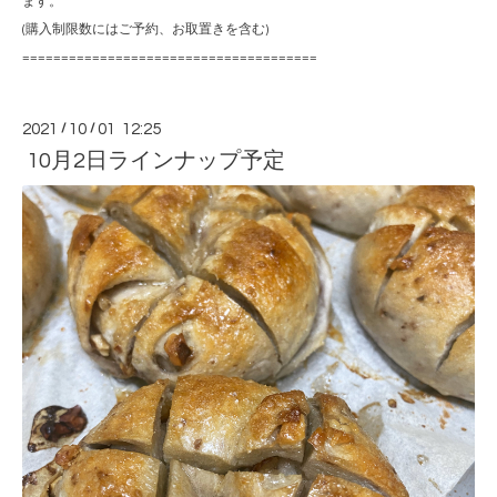
ます。
(購入制限数にはご予約、お取置きを含む)
======================================
2021
/
10
/
01 12:25
10月2日ラインナップ予定