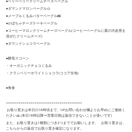
●ベリーベリークリームチーズベーグル
●ダマンドマロンベーグル🌰
●メープルくるみバターベーグル📸
●かぼちゃチーズケーキベーグル
●コーヒーマロンクリームチーズベーグル(コーヒーベーグルに栗の渋皮煮を
混ぜたクリームチーズ)
●ダマンドショコラベーグル
●酵母スコーン
・オーガニックチョコくるみ
・クランベリーホワイトショコラ(ココア生地)
●角食
=====================================
お取り置きは本日の18時頃まで、HPお問い合わせ欄よりお早めにご連絡く
ださい🙏 (本日18時以降〜営業日朝は返信できないことが多いです)
また、お取り置きは1種類につき2つまででお願いします。 お取り置きは、
こちらからの返信でお取り置き確定になります。