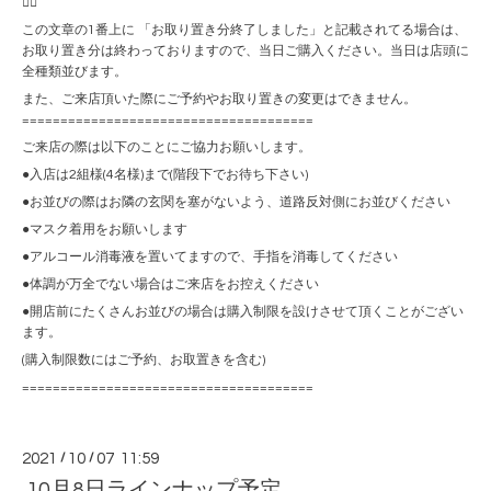
🙇‍♀️
この文章の1番上に 「お取り置き分終了しました」と記載されてる場合は、
お取り置き分は終わっておりますので、当日ご購入ください。当日は店頭に
全種類並びます。
また、ご来店頂いた際にご予約やお取り置きの変更はできません。
======================================
ご来店の際は以下のことにご協力お願いします。
●入店は2組様(4名様)まで(階段下でお待ち下さい)
●お並びの際はお隣の玄関を塞がないよう、道路反対側にお並びください
●マスク着用をお願いします
●アルコール消毒液を置いてますので、手指を消毒してください
●体調が万全でない場合はご来店をお控えください
●開店前にたくさんお並びの場合は購入制限を設けさせて頂くことがござい
ます。
(購入制限数にはご予約、お取置きを含む)
======================================
2021
/
10
/
07 11:59
10月8日ラインナップ予定