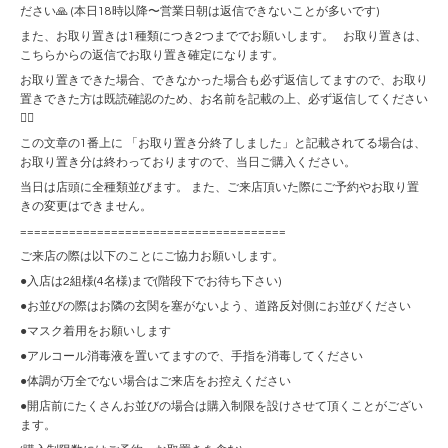
ださい🙏 (本日18時以降〜営業日朝は返信できないことが多いです)
また、お取り置きは1種類につき2つまででお願いします。 お取り置きは、
こちらからの返信でお取り置き確定になります。
お取り置きできた場合、できなかった場合も必ず返信してますので、お取り
置きできた方は既読確認のため、お名前を記載の上、必ず返信してください
🙇‍♀️
この文章の1番上に 「お取り置き分終了しました」と記載されてる場合は、
お取り置き分は終わっておりますので、当日ご購入ください。
当日は店頭に全種類並びます。 また、ご来店頂いた際にご予約やお取り置
きの変更はできません。
======================================
ご来店の際は以下のことにご協力お願いします。
●入店は2組様(4名様)まで(階段下でお待ち下さい)
●お並びの際はお隣の玄関を塞がないよう、道路反対側にお並びください
●マスク着用をお願いします
●アルコール消毒液を置いてますので、手指を消毒してください
●体調が万全でない場合はご来店をお控えください
●開店前にたくさんお並びの場合は購入制限を設けさせて頂くことがござい
ます。