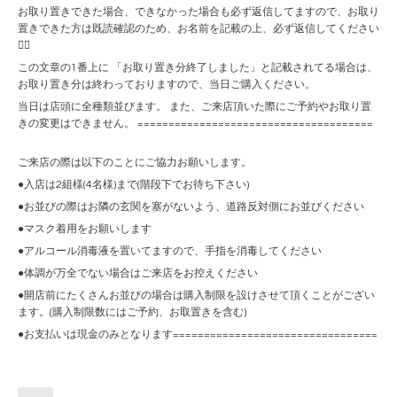
お取り置きできた場合、できなかった場合も必ず返信してますので、お取り
置きできた方は既読確認のため、お名前を記載の上、必ず返信してください
🙇‍♀️
この文章の1番上に 「お取り置き分終了しました」と記載されてる場合は、
お取り置き分は終わっておりますので、当日ご購入ください。
当日は店頭に全種類並びます。 また、ご来店頂いた際にご予約やお取り置
きの変更はできません。 ======================================
ご来店の際は以下のことにご協力お願いします。
●入店は2組様(4名様)まで(階段下でお待ち下さい)
●お並びの際はお隣の玄関を塞がないよう、道路反対側にお並びください
●マスク着用をお願いします
●アルコール消毒液を置いてますので、手指を消毒してください
●体調が万全でない場合はご来店をお控えください
●開店前にたくさんお並びの場合は購入制限を設けさせて頂くことがござい
ます。(購入制限数にはご予約、お取置きを含む)
●お支払いは現金のみとなります=================================