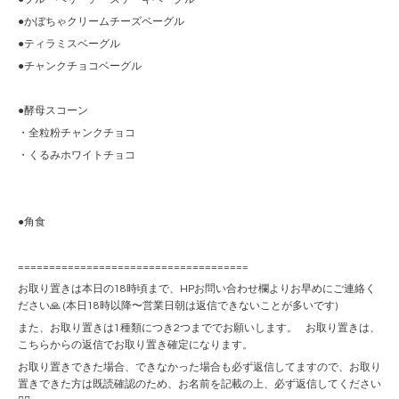
●かぼちゃクリームチーズベーグル
●ティラミスベーグル
●チャンクチョコベーグル
●酵母スコーン
・全粒粉チャンクチョコ
・くるみホワイトチョコ
●角食
=====================================
お取り置きは本日の18時頃まで、HPお問い合わせ欄よりお早めにご連絡く
ださい🙏 (本日18時以降〜営業日朝は返信できないことが多いです)
また、お取り置きは1種類につき2つまででお願いします。 お取り置きは、
こちらからの返信でお取り置き確定になります。
お取り置きできた場合、できなかった場合も必ず返信してますので、お取り
置きできた方は既読確認のため、お名前を記載の上、必ず返信してください