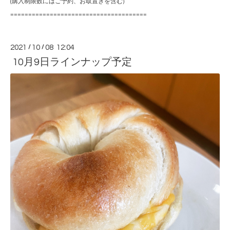
(購入制限数にはご予約、お取置きを含む)
======================================
2021
/
10
/
08 12:04
10月9日ラインナップ予定