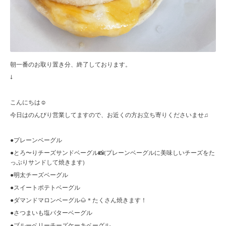
朝一番のお取り置き分、終了しております。
↓
こんにちは☺︎
今日はのんびり営業してますので、お近くの方お立ち寄りくださいませ♫
●プレーンベーグル
●とろ〜りチーズサンドベーグル📸(プレーンベーグルに美味しいチーズをた
っぷりサンドして焼きます)
●明太チーズベーグル
●スイートポテトベーグル
●ダマンドマロンベーグル🌰＊たくさん焼きます！
●さつまいも塩バターベーグル
●ブルーベリーチーズケーキベーグル