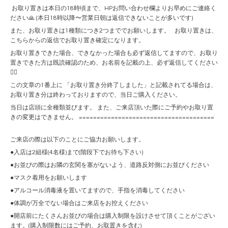
お取り置きは本日の18時頃まで、HPお問い合わせ欄よりお早めにご連絡く
ださい🙏 (本日18時以降〜営業日朝は返信できないことが多いです)
また、お取り置きは1種類につき2つまででお願いします。 お取り置きは、
こちらからの返信でお取り置き確定になります。
お取り置きできた場合、できなかった場合も必ず返信してますので、お取り
置きできた方は既読確認のため、お名前を記載の上、必ず返信してください
🙇‍♀️
この文章の1番上に 「お取り置き分終了しました」と記載されてる場合は、
お取り置き分は終わっておりますので、当日ご購入ください。
当日は店頭に全種類並びます。 また、ご来店頂いた際にご予約やお取り置
きの変更はできません。 ======================================
ご来店の際は以下のことにご協力お願いします。
●入店は2組様(4名様)まで(階段下でお待ち下さい)
●お並びの際はお隣の玄関を塞がないよう、道路反対側にお並びください
●マスク着用をお願いします
●アルコール消毒液を置いてますので、手指を消毒してください
●体調が万全でない場合はご来店をお控えください
●開店前にたくさんお並びの場合は購入制限を設けさせて頂くことがござい
ます。(購入制限数にはご予約、お取置きを含む)