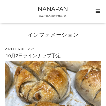
NANAPAN
国産小麦の自家製酵母パン
インフォメーション
2021
/
10
/
01 12:25
10月2日ラインナップ予定