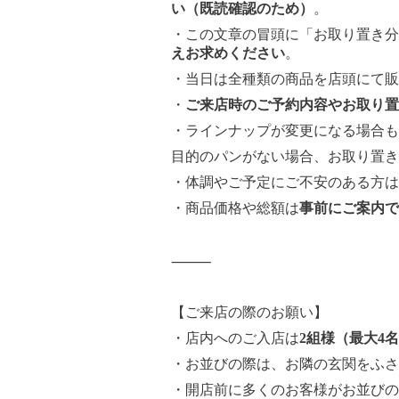
い（既読確認のため）
。
・この文章の冒頭に「お取り置き分
えお求めください
。
・当日は全種類の商品を店頭にて販
・
ご来店時のご予約内容やお取り置
・ラインナップが変更になる場合も
目的のパンがない場合、お取り置き
・体調やご予定にご不安のある方は
・商品価格や総額は
事前にご案内で
⸻
【ご来店の際のお願い】
・店内へのご入店は
2組様（最大4
・お並びの際は、お隣の玄関をふさ
・開店前に多くのお客様がお並びの