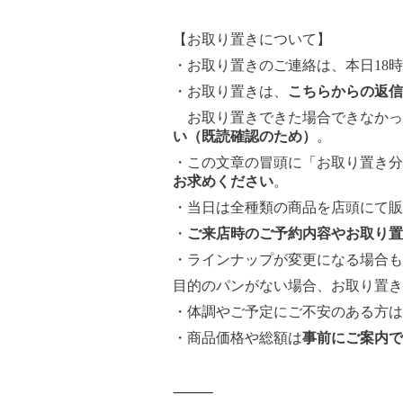
【お取り置きについて】
・お取り置きのご連絡は、本日18
・お取り置きは、
こちらからの返信
お取り置きできた場合できなかっ
い（既読確認のため）
。
・この文章の冒頭に「お取り置き分
お求めください
。
・当日は全種類の商品を店頭にて販
・
ご来店時のご予約内容やお取り置
・ラインナップが変更になる場合も
目的のパンがない場合、お取り置き
・体調やご予定にご不安のある方は
・商品価格や総額は
事前にご案内で
⸻