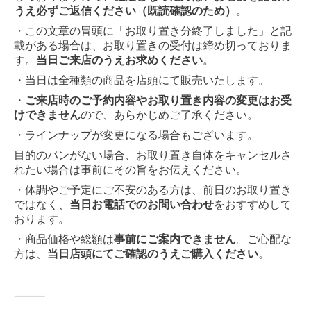
うえ必ずご返信ください（既読確認のため）
。
・この文章の冒頭に「お取り置き分終了しました」と記
載がある場合は、お取り置きの受付は締め切っておりま
す。
当日ご来店のうえお求めください
。
・当日は全種類の商品を店頭にて販売いたします。
・
ご来店時のご予約内容やお取り置き内容の変更はお受
けできません
ので、あらかじめご了承ください。
・ラインナップが変更になる場合もございます。
目的のパンがない場合、お取り置き自体をキャンセルさ
れたい場合は事前にその旨をお伝えください。
・体調やご予定にご不安のある方は、前日のお取り置き
ではなく、
当日お電話でのお問い合わせ
をおすすめして
おります。
・商品価格や総額は
事前にご案内できません
。ご心配な
方は、
当日店頭にてご確認のうえご購入ください
。
⸻