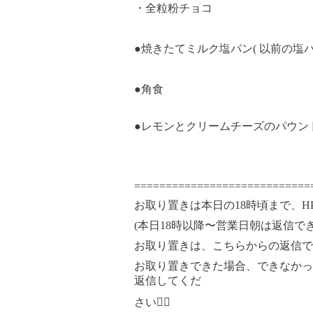
・全粒粉チョコ
●焼きたてミルク塩パン( 以前の塩
●角食
●レモンとクリームチーズのパウンド
============================
お取り置きは本日の18時頃まで、H
(本日18時以降〜営業日朝は返信で
お取り置きは、こちらからの返信で
お取り置きできた場合、できなかっ
返信してくだ
さい🙇‍♀️