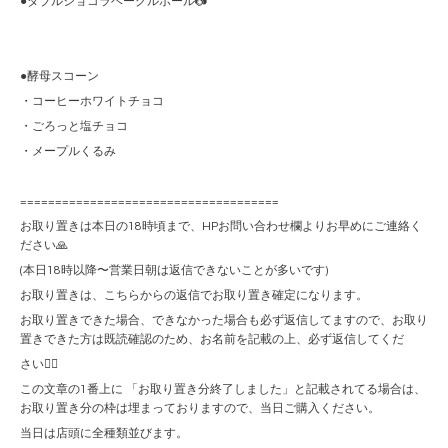
●ダブルショコラベーグルボール📷
●酵母スコーン
・コーヒーホワイトチョコ
・ごろっと塩チョコ
・メープルくるみ
=====================================
お取り置きは本日の18時頃まで、HPお問い合わせ欄よりお早めにご連絡く
ださい🙏
(本日18時以降〜営業日朝は返信できないことが多いです)
お取り置きは、こちらからの返信でお取り置き確定になります。
お取り置きできた場合、できなかった場合も必ず返信してますので、お取り
置きできた方は既読確認のため、お名前を記載の上、必ず返信してくだ
さい🙇‍♀️
この文章の1番上に 「お取り置き分終了しました」と記載されてる場合は、
お取り置き分の枠は埋まっておりますので、当日ご購入ください。
当日は店頭に全種類並びます。