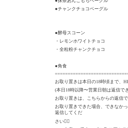
●抹茶あんこもちベーグル
●チャンクチョコベーグル
●酵母スコーン
・レモンホワイトチョコ
・全粒粉チャンクチョコ
●角食
============================
お取り置きは本日の18時頃まで、H
(本日18時以降〜営業日朝は返信で
お取り置きは、こちらからの返信で
お取り置きできた場合、できなかっ
返信してくだ
さい🙇‍♀️