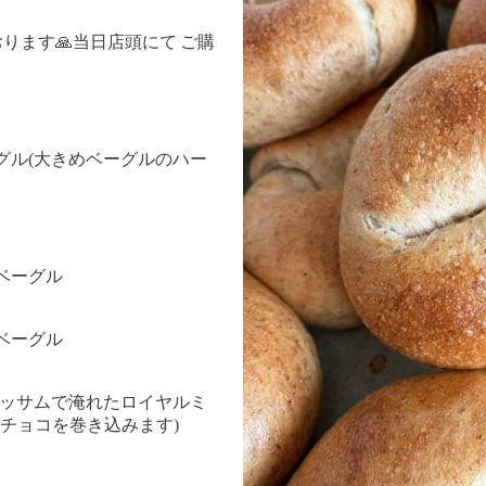
ります🙏当日店頭にて ご購
グル(大きめベーグルのハー
ベーグル
ベーグル
アッサムで淹れたロイヤルミ
チョコを巻き込みます)