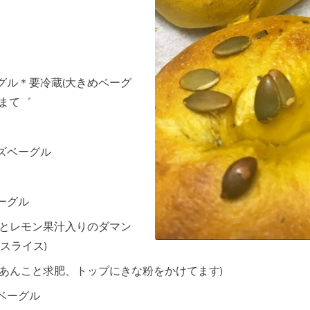
グル＊要冷蔵(大きめベーグ
まて゛
ズベーグル
ーグル
皮とレモン果汁入りのダマン
スライス)
製あんこと求肥、トップにきな粉をかけてます)
ベーグル