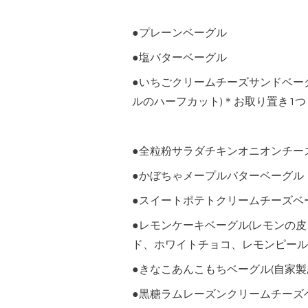
●プレーンベーグル
●塩バターベーグル
●いちごクリームチーズサンドベー
ルのハーフカット)＊お取り置き1つ
●全粒粉サラダチキンオニオンチー
●かぼちゃメープルバターベーグル
●スイートポテトクリームチーズベ
●レモンケーキベーグル(レモンの
ド、ホワイトチョコ、レモンピール
●きなこあんこもちベーグル(自家
●黒糖ラムレーズンクリームチーズ