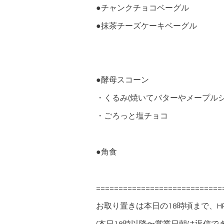
●チャンクチョコベーグル
●抹茶チーズケーキベーグル
●酵母スコーン
・くるみ(焼いてバターやメープル
・ごろっと塩チョコ
●角食
============================
お取り置きは本日の18時頃まで、H