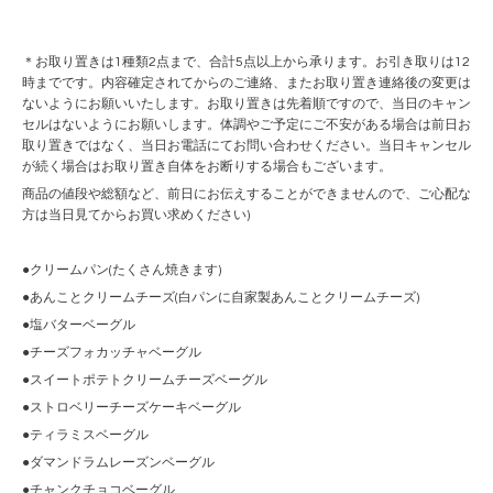
＊お取り置きは1種類2点まで、合計5点以上から承ります。お引き取りは12
時までです。内容確定されてからのご連絡、またお取り置き連絡後の変更は
ないようにお願いいたします。お取り置きは先着順ですので、当日のキャン
セルはないようにお願いします。体調やご予定にご不安がある場合は前日お
取り置きではなく、当日お電話にてお問い合わせください。当日キャンセル
が続く場合はお取り置き自体をお断りする場合もございます。
商品の値段や総額など、前日にお伝えすることができませんので、ご心配な
方は当日見てからお買い求めください)
●クリームパン(たくさん焼きます)
●あんことクリームチーズ(白パンに自家製あんことクリームチーズ)
●塩バターベーグル
●チーズフォカッチャベーグル
●スイートポテトクリームチーズベーグル
●ストロベリーチーズケーキベーグル
●ティラミスベーグル
●ダマンドラムレーズンベーグル
●チャンクチョコベーグル