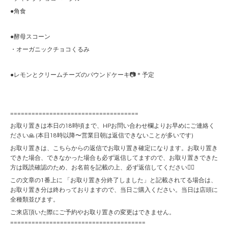
●角食
●酵母スコーン
・オーガニックチョコくるみ
●レモンとクリームチーズのパウンドケーキ📷＊予定
====================================
お取り置きは本日の18時頃まで、HPお問い合わせ欄よりお早めにご連絡く
ださい🙏 (本日18時以降〜営業日朝は返信できないことが多いです)
お取り置きは、こちらからの返信でお取り置き確定になります。お取り置き
できた場合、できなかった場合も必ず返信してますので、お取り置きできた
方は既読確認のため、お名前を記載の上、必ず返信してください🙇‍♀️
この文章の1番上に 「お取り置き分終了しました」と記載されてる場合は、
お取り置き分は終わっておりますので、当日ご購入ください。当日は店頭に
全種類並びます。
ご来店頂いた際にご予約やお取り置きの変更はできません。
======================================