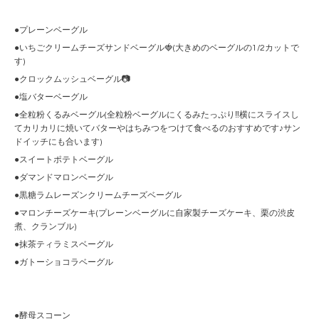
●プレーンベーグル
●いちごクリームチーズサンドベーグル🍓(大きめのベーグルの1/2カットで
す)
●クロックムッシュベーグル📷
●塩バターベーグル
●全粒粉くるみベーグル(全粒粉ベーグルにくるみたっぷり‼︎横にスライスし
てカリカリに焼いてバターやはちみつをつけて食べるのおすすめです♪サン
ドイッチにも合います)
●スイートポテトベーグル
●ダマンドマロンベーグル
●黒糖ラムレーズンクリームチーズベーグル
●マロンチーズケーキ(プレーンベーグルに自家製チーズケーキ、栗の渋皮
煮、クランブル)
●抹茶ティラミスベーグル
●ガトーショコラベーグル
●酵母スコーン