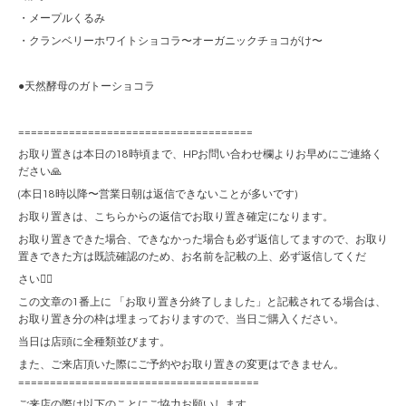
・メープルくるみ
・クランベリーホワイトショコラ〜オーガニックチョコがけ〜
●天然酵母のガトーショコラ
=====================================
お取り置きは本日の18時頃まで、HPお問い合わせ欄よりお早めにご連絡く
ださい🙏
(本日18時以降〜営業日朝は返信できないことが多いです)
お取り置きは、こちらからの返信でお取り置き確定になります。
お取り置きできた場合、できなかった場合も必ず返信してますので、お取り
置きできた方は既読確認のため、お名前を記載の上、必ず返信してくだ
さい🙇‍♀️
この文章の1番上に 「お取り置き分終了しました」と記載されてる場合は、
お取り置き分の枠は埋まっておりますので、当日ご購入ください。
当日は店頭に全種類並びます。
また、ご来店頂いた際にご予約やお取り置きの変更はできません。
======================================
ご来店の際は以下のことにご協力お願いします。