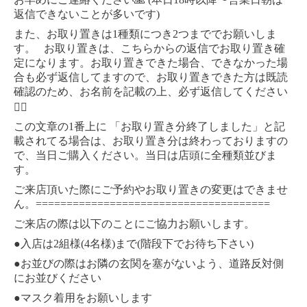
)
返信できないことが多いです
1
2
また、お取り置きは
種類につき
つまででお願いしま
す。
お取り置きは、こちらからの返信でお取り置き確
定になります。お取り置きできた場合、できなかった場
合も必ず返信してますので、お取り置きできた方は既読
確認のため、お名前を記載の上、必ず返信してください
🙇‍♀️
1
この文章の
番上に
「お取り置き分終了しました」と記
載されてる場合は、お取り置き分は終わっておりますの
で、当日ご購入ください。当日は店頭に全種類並びま
す。
ご来店頂いた際にご予約やお取り置きの変更はできませ
======================================
ん。
ご来店の際は以下のことにご協力お願いします。
●
2
(4
)
(
)
入店は
組様
名様
まで
階段下でお待ち下さい
●
お並びの際はお隣の玄関を塞がないよう、道路反対側
にお並びください
●
マスク着用をお願いします