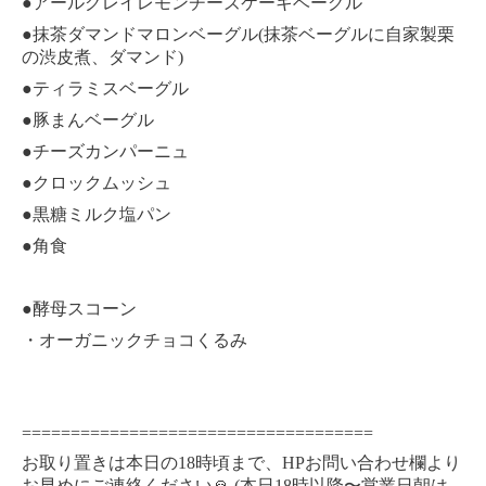
●
アールグレイレモンチーズケーキベーグル
●
(
抹茶ダマンドマロンベーグル
抹茶ベーグルに自家製栗
)
の渋皮煮、ダマンド
●
ティラミスベーグル
●
豚まんベーグル
●
チーズカンパーニュ
●
クロックムッシュ
●
黒糖ミルク塩パン
●
角食
●
酵母スコーン
・オーガニックチョコくるみ
====================================
18
HP
お取り置きは本日の
時頃まで、
お問い合わせ欄より
(
18
お早めにご連絡ください
🙏
本日
時以降〜営業日朝は