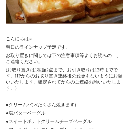
こんにちは
☺︎
明日のラインナップ予定です。
お取り置きに関しては下の注意事項等よくお読みの上、
ご連絡ください。
(
1
2
12
お取り置きは
種類
点まで、お引き取りは
時までで
HP
す。
からのお取り置き連絡後の変更もないようにお願
いいたします。確定されてからのご連絡お願いいたしま
)
す。
●
(
)
クリームパン
たくさん焼きます
●
塩バターベーグル
●
スイートポテトクリームチーズベーグル