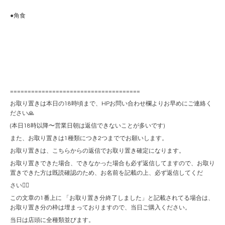
●角食
=====================================
お取り置きは本日の18時頃まで、HPお問い合わせ欄よりお早めにご連絡く
ださい🙏
(本日18時以降〜営業日朝は返信できないことが多いです)
また、お取り置きは1種類につき2つまででお願いします。
お取り置きは、こちらからの返信でお取り置き確定になります。
お取り置きできた場合、できなかった場合も必ず返信してますので、お取り
置きできた方は既読確認のため、お名前を記載の上、必ず返信してくだ
さい🙇‍♀️
この文章の1番上に 「お取り置き分終了しました」と記載されてる場合は、
お取り置き分の枠は埋まっておりますので、当日ご購入ください。
当日は店頭に全種類並びます。