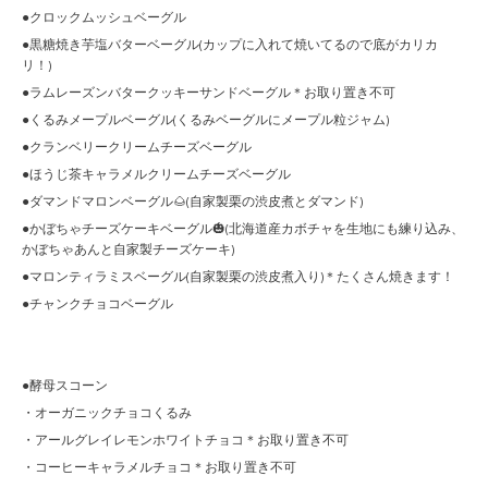
●クロックムッシュベーグル
●黒糖焼き芋塩バターベーグル(カップに入れて焼いてるので底がカリカ
リ！)
●ラムレーズンバタークッキーサンドベーグル＊お取り置き不可
●くるみメープルベーグル(くるみベーグルにメープル粒ジャム)
●クランベリークリームチーズベーグル
●ほうじ茶キャラメルクリームチーズベーグル
●ダマンドマロンベーグル🌰(自家製栗の渋皮煮とダマンド)
●かぼちゃチーズケーキベーグル🎃(北海道産カボチャを生地にも練り込み、
かぼちゃあんと自家製チーズケーキ)
●マロンティラミスベーグル(自家製栗の渋皮煮入り)＊たくさん焼きます！
●チャンクチョコベーグル
●酵母スコーン
・オーガニックチョコくるみ
・アールグレイレモンホワイトチョコ＊お取り置き不可
・コーヒーキャラメルチョコ＊お取り置き不可