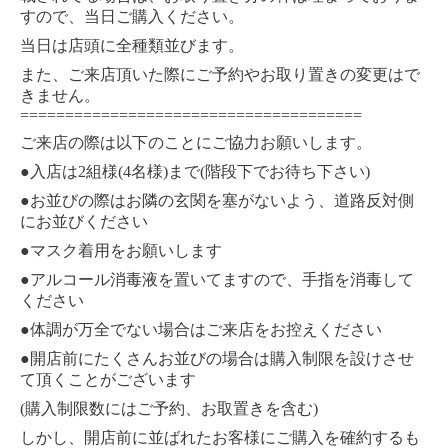
すので、当日ご購入ください。
当日は店頭に全種類並びます。
また、ご来店頂いた際にご予約やお取り置きの変更はで
きません。
======================================
ご来店の際は以下のことにご協力お願いします。
●
2
(4
)
(
)
入店は
組様
名様
まで
階段下でお待ち下さい
●
お並びの際はお隣の玄関を塞がないよう、道路反対側
にお並びください
●
マスク着用をお願いします
●
アルコール消毒液を置いてますので、手指を消毒して
ください
●
体調が万全でない場合はご来店をお控えください
●
開店前にたくさんお並びの場合は購入制限を設けさせ
て頂くことがございます
(
)
購入制限数にはご予約、お取置きを含む
しかし、開店前に並ばれたお客様にご購入を確約するも