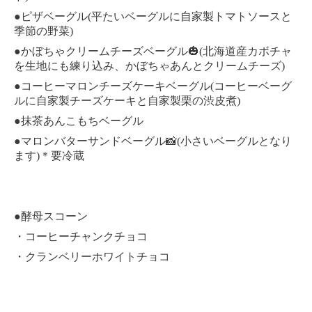
●
(
ピザベーグル
平たいベーグルに自家製トマトソースと
)
季節の野菜
●
(
かぼちゃクリームチーズベーグル
🎃
北海道産カボチャ
)
を生地にも練り込み、かぼちゃあんとクリームチーズ
●
(
コーヒーマロンチーズケーキベーグル
コーヒーベーグ
)
ルに自家製チーズケーキと自家製栗の渋皮煮
●
抹茶あんこもちベーグル
●
(
マロンバターサンドベーグル
📸
小さいベーグルとなり
)
ます
＊要冷蔵
●
酵母スコーン
・コーヒーチャンクチョコ
・クランベリーホワイトチョコ