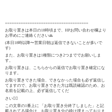
=====================================
18
HP
お取り置きは本日の
時頃まで、
お問い合わせ欄より
お早めにご連絡ください
🙏
(
18
本日
時以降〜営業日朝は返信できないことが多いで
)
す
1
2
また、お取り置きは
種類につき
つまででお願いしま
す。
お取り置きは、こちらからの返信でお取り置き確定にな
ります。
お取り置きできた場合、できなかった場合も必ず返信し
てますので、お取り置きできた方は既読確認のため、お
名前を記載の上、必ず返信してくだ
さい
🙇‍♀️
1
この文章の
番上に
「お取り置き分終了しました」と記
載されてる場合は、お取り置き分の枠は埋まっておりま