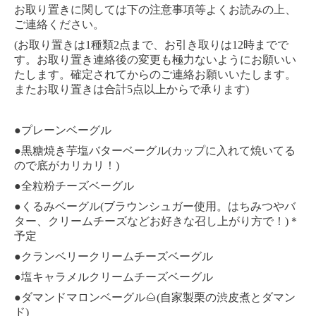
お取り置きに関しては下の注意事項等よくお読みの上、
ご連絡ください。
(
1
2
12
お取り置きは
種類
点まで、お引き取りは
時までで
す。お取り置き連絡後の変更も極力ないようにお願いい
たします。確定されてからのご連絡お願いいたします。
5
)
またお取り置きは合計
点以上からで承ります
●
プレーンベーグル
●
(
黒糖焼き芋塩バターベーグル
カップに入れて焼いてる
)
ので底がカリカリ！
●
全粒粉チーズベーグル
●
(
くるみベーグル
ブラウンシュガー使用。はちみつやバ
)
ター、クリームチーズなどお好きな召し上がり方で！
＊
予定
●
クランベリークリームチーズベーグル
●
塩キャラメルクリームチーズベーグル
●
(
ダマンドマロンベーグル
🌰
自家製栗の渋皮煮とダマン
)
ド