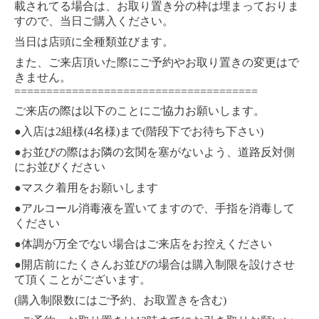
載されてる場合は、お取り置き分の枠は埋まっておりま
すので、当日ご購入ください。
当日は店頭に全種類並びます。
また、ご来店頂いた際にご予約やお取り置きの変更はで
きません。
======================================
ご来店の際は以下のことにご協力お願いします。
●
2
(4
)
(
)
入店は
組様
名様
まで
階段下でお待ち下さい
●
お並びの際はお隣の玄関を塞がないよう、道路反対側
にお並びください
●
マスク着用をお願いします
●
アルコール消毒液を置いてますので、手指を消毒して
ください
●
体調が万全でない場合はご来店をお控えください
●
開店前にたくさんお並びの場合は購入制限を設けさせ
て頂くことがございます。
(
)
購入制限数にはご予約、お取置きを含む