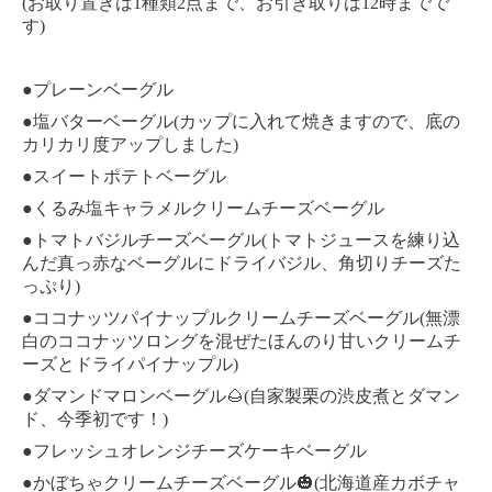
(
1
2
12
お取り置きは
種類
点まで、お引き取りは
時までで
)
す
●
プレーンベーグル
●
(
塩バターベーグル
カップに入れて焼きますので、底の
)
カリカリ度アップしました
●
スイートポテトベーグル
●
くるみ塩キャラメルクリームチーズベーグル
●
(
トマトバジルチーズベーグル
トマトジュースを練り込
んだ真っ赤なベーグルにドライバジル、角切りチーズた
)
っぷり
●
(
ココナッツパイナップルクリームチーズベーグル
無漂
白のココナッツロングを混ぜたほんのり甘いクリームチ
)
ーズとドライパイナップル
●
(
ダマンドマロンベーグル
🌰
自家製栗の渋皮煮とダマン
)
ド、今季初です！
●
フレッシュオレンジチーズケーキベーグル
●
(
かぼちゃクリームチーズベーグル
🎃
北海道産カボチャ