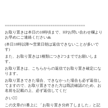
=====================================
18
HP
お取り置きは本日の
時頃まで、
お問い合わせ欄より
お早めにご連絡ください
🙏
(
18
本日
時以降〜営業日朝は返信できないことが多いで
)
す
1
2
また、お取り置きは
種類につき
つまででお願いしま
す。
お取り置きは、こちらからの返信でお取り置き確定にな
ります。
お取り置きできた場合、できなかった場合も必ず返信し
てますので、お取り置きできた方は既読確認のため、お
名前を記載の上、必ず返信してくだ
さい
🙇‍♀️
1
この文章の
番上に
「お取り置き分終了しました」と記