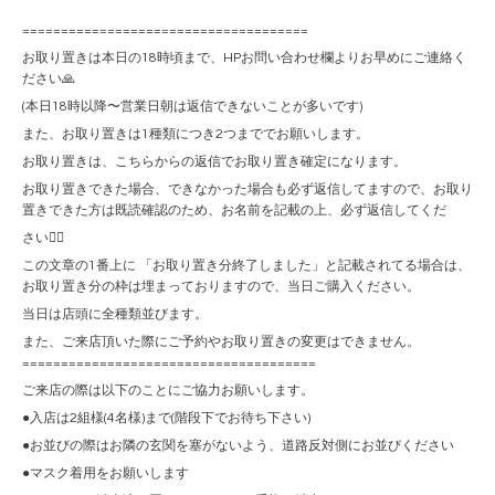
=====================================
お取り置きは本日の18時頃まで、HPお問い合わせ欄よりお早めにご連絡く
ださい🙏
(本日18時以降〜営業日朝は返信できないことが多いです)
また、お取り置きは1種類につき2つまででお願いします。
お取り置きは、こちらからの返信でお取り置き確定になります。
お取り置きできた場合、できなかった場合も必ず返信してますので、お取り
置きできた方は既読確認のため、お名前を記載の上、必ず返信してくだ
さい🙇‍♀️
この文章の1番上に 「お取り置き分終了しました」と記載されてる場合は、
お取り置き分の枠は埋まっておりますので、当日ご購入ください。
当日は店頭に全種類並びます。
また、ご来店頂いた際にご予約やお取り置きの変更はできません。
======================================
ご来店の際は以下のことにご協力お願いします。
●入店は2組様(4名様)まで(階段下でお待ち下さい)
●お並びの際はお隣の玄関を塞がないよう、道路反対側にお並びください
●マスク着用をお願いします