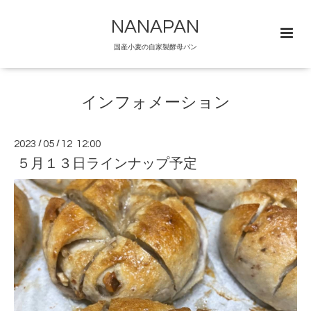
NANAPAN
国産小麦の自家製酵母パン
インフォメーション
2023
/
05
/
12 12:00
５月１３日ラインナップ予定