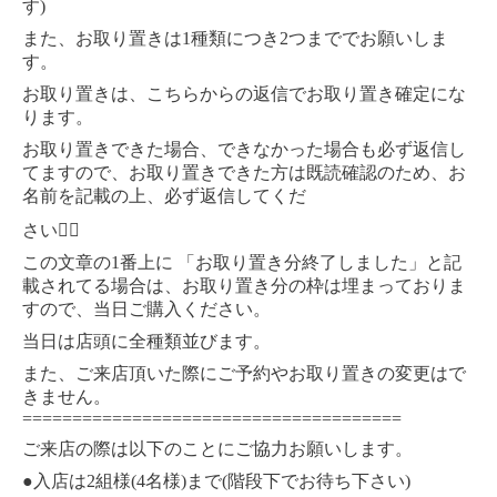
)
す
1
2
また、お取り置きは
種類につき
つまででお願いしま
す。
お取り置きは、こちらからの返信でお取り置き確定にな
ります。
お取り置きできた場合、できなかった場合も必ず返信し
てますので、お取り置きできた方は既読確認のため、お
名前を記載の上、必ず返信してくだ
さい
🙇‍♀️
1
この文章の
番上に
「お取り置き分終了しました」と記
載されてる場合は、お取り置き分の枠は埋まっておりま
すので、当日ご購入ください。
当日は店頭に全種類並びます。
また、ご来店頂いた際にご予約やお取り置きの変更はで
きません。
======================================
ご来店の際は以下のことにご協力お願いします。
●
2
(4
)
(
)
入店は
組様
名様
まで
階段下でお待ち下さい