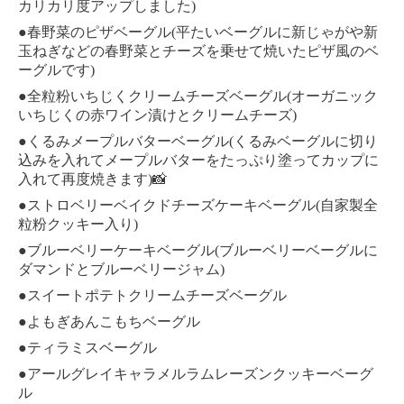
)
カリカリ度アップしました
●
(
春野菜のピザベーグル
平たいベーグルに新じゃがや新
玉ねぎなどの春野菜とチーズを乗せて焼いたピザ風のベ
)
ーグルです
●
(
全粒粉いちじくクリームチーズベーグル
オーガニック
)
いちじくの赤ワイン漬けとクリームチーズ
●
(
くるみメープルバターベーグル
くるみベーグルに切り
込みを入れてメープルバターをたっぷり塗ってカップに
)📸
入れて再度焼きます
●
(
ストロベリーベイクドチーズケーキベーグル
自家製全
)
粒粉クッキー入り
●
(
ブルーベリーケーキベーグル
ブルーベリーベーグルに
)
ダマンドとブルーベリージャム
●
スイートポテトクリームチーズベーグル
●
よもぎあんこもちベーグル
●
ティラミスベーグル
●
アールグレイキャラメルラムレーズンクッキーベーグ
ル