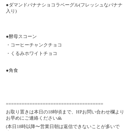
●
(
ダマンドバナナショコラベーグル
フレッシュなバナナ
)
入り
●
酵母スコーン
・コーヒーチャンクチョコ
・くるみホワイトチョコ
●
角食
=====================================
18
HP
お取り置きは本日の
時頃まで、
お問い合わせ欄より
お早めにご連絡ください
🙏
(
18
本日
時以降〜営業日朝は返信できないことが多いで