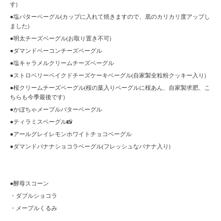
す)
●塩バターベーグル(カップに入れて焼きますので、底のカリカリ度アップし
ました)
●明太チーズベーグル(お取り置き不可)
●ダマンドベーコンチーズベーグル
●塩キャラメルクリームチーズベーグル
●ストロベリーベイクドチーズケーキベーグル(自家製全粒粉クッキー入り)
●桜クリームチーズベーグル(桜の葉入りベーグルに桜あん、自家製求肥、こ
ちらも今季最後です)
●かぼちゃメープルバターベーグル
●ティラミスベーグル📸
●アールグレイレモンホワイトチョコベーグル
●ダマンドバナナショコラベーグル(フレッシュなバナナ入り)
●酵母スコーン
・ダブルショコラ
・メープルくるみ