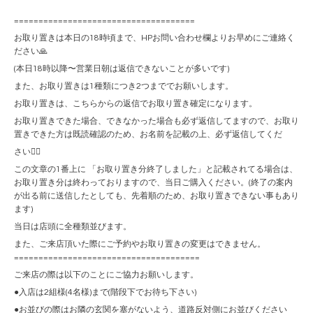
=====================================
お取り置きは本日の18時頃まで、HPお問い合わせ欄よりお早めにご連絡く
ださい🙏
(本日18時以降〜営業日朝は返信できないことが多いです)
また、お取り置きは1種類につき2つまででお願いします。
お取り置きは、こちらからの返信でお取り置き確定になります。
お取り置きできた場合、できなかった場合も必ず返信してますので、お取り
置きできた方は既読確認のため、お名前を記載の上、必ず返信してくだ
さい🙇‍♀️
この文章の1番上に 「お取り置き分終了しました」と記載されてる場合は、
お取り置き分は終わっておりますので、当日ご購入ください。(終了の案内
が出る前に送信したとしても、先着順のため、お取り置きできない事もあり
ます)
当日は店頭に全種類並びます。
また、ご来店頂いた際にご予約やお取り置きの変更はできません。
======================================
ご来店の際は以下のことにご協力お願いします。
●入店は2組様(4名様)まで(階段下でお待ち下さい)
●お並びの際はお隣の玄関を塞がないよう、道路反対側にお並びください