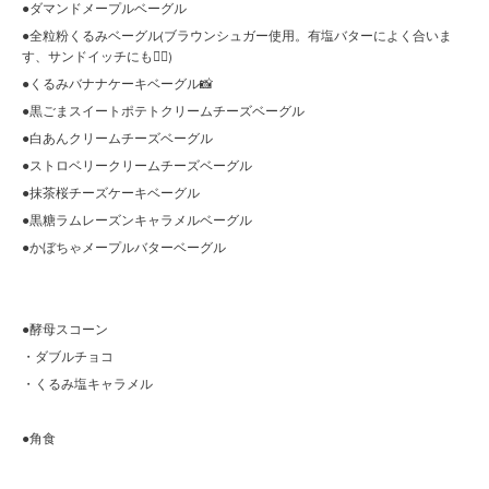
●ダマンドメープルベーグル
●全粒粉くるみベーグル(ブラウンシュガー使用。有塩バターによく合いま
す、サンドイッチにも🙆‍♀️)
●くるみバナナケーキベーグル📸
●黒ごまスイートポテトクリームチーズベーグル
●白あんクリームチーズベーグル
●ストロベリークリームチーズベーグル
●抹茶桜チーズケーキベーグル
●黒糖ラムレーズンキャラメルベーグル
●かぼちゃメープルバターベーグル
●酵母スコーン
・ダブルチョコ
・くるみ塩キャラメル
●角食