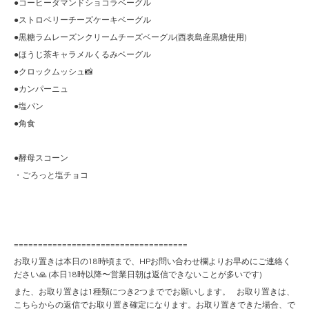
●コーヒーダマンドショコラベーグル
●ストロベリーチーズケーキベーグル
●黒糖ラムレーズンクリームチーズベーグル(西表島産黒糖使用)
●ほうじ茶キャラメルくるみベーグル
●クロックムッシュ📸
●カンパーニュ
●塩パン
●角食
●酵母スコーン
・ごろっと塩チョコ
====================================
お取り置きは本日の18時頃まで、HPお問い合わせ欄よりお早めにご連絡く
ださい🙏 (本日18時以降〜営業日朝は返信できないことが多いです)
また、お取り置きは1種類につき2つまででお願いします。 お取り置きは、
こちらからの返信でお取り置き確定になります。お取り置きできた場合、で