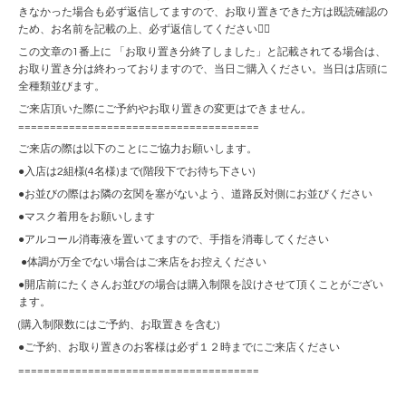
きなかった場合も必ず返信してますので、お取り置きできた方は既読確認の
ため、お名前を記載の上、必ず返信してください🙇‍♀️
この文章の1番上に 「お取り置き分終了しました」と記載されてる場合は、
お取り置き分は終わっておりますので、当日ご購入ください。当日は店頭に
全種類並びます。
ご来店頂いた際にご予約やお取り置きの変更はできません。
======================================
ご来店の際は以下のことにご協力お願いします。
●入店は2組様(4名様)まで(階段下でお待ち下さい)
●お並びの際はお隣の玄関を塞がないよう、道路反対側にお並びください
●マスク着用をお願いします
●アルコール消毒液を置いてますので、手指を消毒してください
●体調が万全でない場合はご来店をお控えください
●開店前にたくさんお並びの場合は購入制限を設けさせて頂くことがござい
ます。
(購入制限数にはご予約、お取置きを含む)
●ご予約、お取り置きのお客様は必ず１２時までにご来店ください
======================================