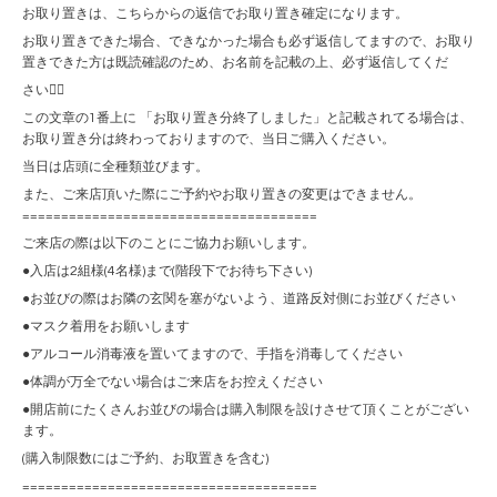
お取り置きは、こちらからの返信でお取り置き確定になります。
お取り置きできた場合、できなかった場合も必ず返信してますので、お取り
置きできた方は既読確認のため、お名前を記載の上、必ず返信してくだ
さい🙇‍♀️
この文章の1番上に 「お取り置き分終了しました」と記載されてる場合は、
お取り置き分は終わっておりますので、当日ご購入ください。
当日は店頭に全種類並びます。
また、ご来店頂いた際にご予約やお取り置きの変更はできません。
======================================
ご来店の際は以下のことにご協力お願いします。
●入店は2組様(4名様)まで(階段下でお待ち下さい)
●お並びの際はお隣の玄関を塞がないよう、道路反対側にお並びください
●マスク着用をお願いします
●アルコール消毒液を置いてますので、手指を消毒してください
●体調が万全でない場合はご来店をお控えください
●開店前にたくさんお並びの場合は購入制限を設けさせて頂くことがござい
ます。
(購入制限数にはご予約、お取置きを含む)
======================================