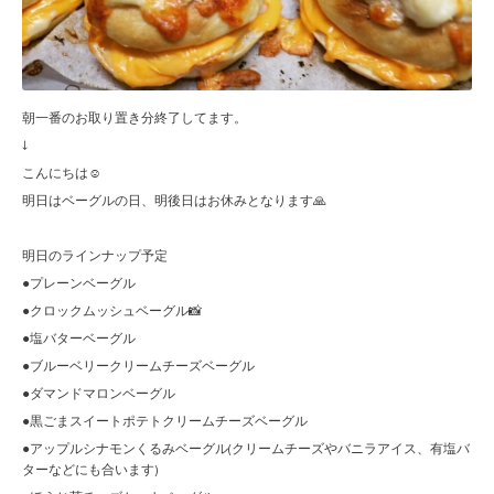
朝一番のお取り置き分終了してます。
↓
こんにちは☺︎
明日はベーグルの日、明後日はお休みとなります🙏
明日のラインナップ予定
●プレーンベーグル
●クロックムッシュベーグル📸
●塩バターベーグル
●ブルーベリークリームチーズベーグル
●ダマンドマロンベーグル
●黒ごまスイートポテトクリームチーズベーグル
●アップルシナモンくるみベーグル(クリームチーズやバニラアイス、有塩バ
ターなどにも合います)