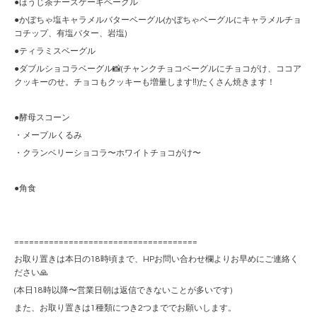
●ほうじ茶チーズケーキベーグル
●かぼちゃ塩キャラメルバターベーグル(かぼちゃベーグルにキャラメルチョ
コチップ、有塩バター、岩塩)
●ティラミスベーグル
●ダブルショコラベーグル📸(チャンクチョコベーグルにチョコがけ、ココア
クッキーのせ。チョコもクッキーも増量します‼︎)たくさん焼きます！
●酵母スコーン
・メープルくるみ
・クランベリーショコラ〜ホワイトチョコがけ〜
●角食
=====================================
お取り置きは本日の18時頃まで、HPお問い合わせ欄よりお早めにご連絡く
ださい🙏
(本日18時以降〜営業日朝は返信できないことが多いです)
また、お取り置きは1種類につき2つまででお願いします。