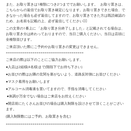
また、お取り置きは1種類につき2つまででお願いします。 お取り置きは、
こちらからの返信でお取り置き確定になります。お取り置きできた場合、で
きなかった場合も必ず返信してますので、お取り置きできた方は既読確認の
ため、お名前を記載の上、必ず返信してください🙇‍♀️
この文章の1番上に 「お取り置き分終了しました」と記載されてる場合は、
お取り置き分は終わっておりますので、当日ご購入ください。当日は店頭に
全種類並びます。
ご来店頂いた際にご予約やお取り置きの変更はできません。
======================================
ご来店の際は以下のことにご協力お願いします。
●入店は2組様(4名様)まで(階段下でお待ち下さい)
●お並びの際はお隣の玄関を塞がないよう、道路反対側にお並びください
●マスク着用をお願いします
●アルコール消毒液を置いてますので、手指を消毒してください
●体調が万全でない場合はご来店をお控えください
●開店前にたくさんお並びの場合は購入制限を設けさせて頂くことがござい
ます。
(購入制限数にはご予約、お取置きを含む)
======================================