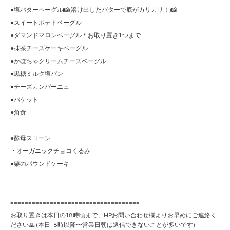
●塩バターベーグル📸(溶け出したバターで底がカリカリ！)📸
●スイートポテトベーグル
●ダマンドマロンベーグル＊お取り置き1つまで
●抹茶チーズケーキベーグル
●かぼちゃクリームチーズベーグル
●黒糖ミルク塩パン
●チーズカンパーニュ
●バケット
●角食
●酵母スコーン
・オーガニックチョコくるみ
●栗のパウンドケーキ
====================================
お取り置きは本日の18時頃まで、HPお問い合わせ欄よりお早めにご連絡く
ださい🙏 (本日18時以降〜営業日朝は返信できないことが多いです)