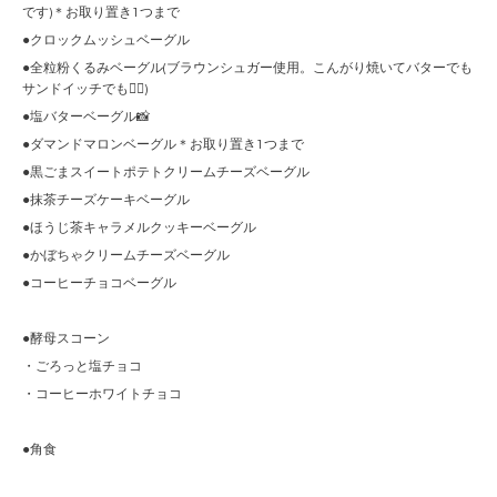
です)＊お取り置き1つまで
●クロックムッシュベーグル
●全粒粉くるみベーグル(ブラウンシュガー使用。こんがり焼いてバターでも
サンドイッチでも🙆‍♀️)
●塩バターベーグル📸
●ダマンドマロンベーグル＊お取り置き1つまで
●黒ごまスイートポテトクリームチーズベーグル
●抹茶チーズケーキベーグル
●ほうじ茶キャラメルクッキーベーグル
●かぼちゃクリームチーズベーグル
●コーヒーチョコベーグル
●酵母スコーン
・ごろっと塩チョコ
・コーヒーホワイトチョコ
●角食