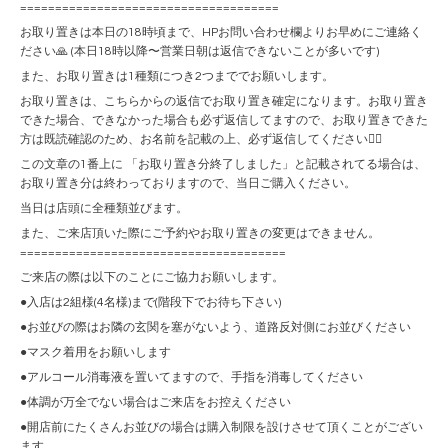
=====================================
お取り置きは本日の18時頃まで、HPお問い合わせ欄よりお早めにご連絡く
ださい🙏 (本日18時以降〜営業日朝は返信できないことが多いです)
また、お取り置きは1種類につき2つまででお願いします。
お取り置きは、こちらからの返信でお取り置き確定になります。お取り置き
できた場合、できなかった場合も必ず返信してますので、お取り置きできた
方は既読確認のため、お名前を記載の上、必ず返信してください🙇‍♀️
この文章の1番上に 「お取り置き分終了しました」と記載されてる場合は、
お取り置き分は終わっておりますので、当日ご購入ください。
当日は店頭に全種類並びます。
また、ご来店頂いた際にご予約やお取り置きの変更はできません。
======================================
ご来店の際は以下のことにご協力お願いします。
●入店は2組様(4名様)まで(階段下でお待ち下さい)
●お並びの際はお隣の玄関を塞がないよう、道路反対側にお並びください
●マスク着用をお願いします
●アルコール消毒液を置いてますので、手指を消毒してください
●体調が万全でない場合はご来店をお控えください
●開店前にたくさんお並びの場合は購入制限を設けさせて頂くことがござい
ます。