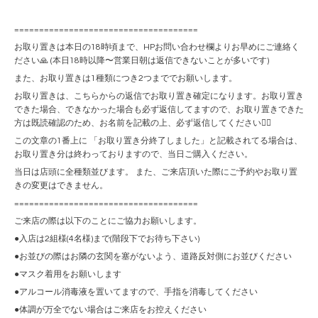
=====================================
お取り置きは本日の18時頃まで、HPお問い合わせ欄よりお早めにご連絡く
ださい🙏 (本日18時以降〜営業日朝は返信できないことが多いです)
また、お取り置きは1種類につき2つまででお願いします。
お取り置きは、こちらからの返信でお取り置き確定になります。お取り置き
できた場合、できなかった場合も必ず返信してますので、お取り置きできた
方は既読確認のため、お名前を記載の上、必ず返信してください🙇‍♀️
この文章の1番上に 「お取り置き分終了しました」と記載されてる場合は、
お取り置き分は終わっておりますので、当日ご購入ください。
当日は店頭に全種類並びます。 また、ご来店頂いた際にご予約やお取り置
きの変更はできません。
=====================================
ご来店の際は以下のことにご協力お願いします。
●入店は2組様(4名様)まで(階段下でお待ち下さい)
●お並びの際はお隣の玄関を塞がないよう、道路反対側にお並びください
●マスク着用をお願いします
●アルコール消毒液を置いてますので、手指を消毒してください
●体調が万全でない場合はご来店をお控えください