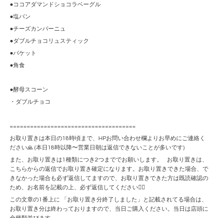
●ココアダマンドショコラベーグル
●塩パン
●チーズカンパーニュ
●ダブルチョコリュスティック
●バケット
●角食
●酵母スコーン
・ダブルチョコ
=====================================
お取り置きは本日の18時頃まで、HPお問い合わせ欄よりお早めにご連絡く
ださい🙏 (本日18時以降〜営業日朝は返信できないことが多いです)
また、お取り置きは1種類につき2つまででお願いします。 お取り置きは、
こちらからの返信でお取り置き確定になります。お取り置きできた場合、で
きなかった場合も必ず返信してますので、お取り置きできた方は既読確認の
ため、お名前を記載の上、必ず返信してください🙇‍♀️
この文章の1番上に 「お取り置き分終了しました」と記載されてる場合は、
お取り置き分は終わっておりますので、当日ご購入ください。当日は店頭に