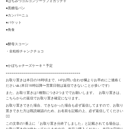
●はちみつゴルゴンゾーラフォカッチャ
●黒糖塩パン
●カンパーニュ
●バケット
●角食
●酵母スコーン
・全粒粉チャンクチョコ
●かぼちゃチーズケーキ＊予定
=====================================
お取り置きは本日の18時頃まで、HPお問い合わせ欄よりお早めにご連絡く
ださい🙏 (本日18時以降〜営業日朝は返信できないことが多いです)
また、お取り置きは1種類につき2つまででお願いします。 お取り置きは、
こちらからの返信でお取り置き確定になります。
お取り置きできた場合、できなかった場合も必ず返信してますので、お取り
置きできた方は既読確認のため、お名前を記載の上、必ず返信してください
🙇‍♀️
この文章の1番上に 「お取り置き分終了しました」と記載されてる場合は、