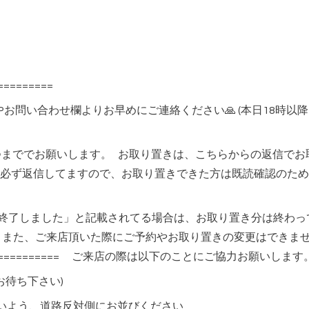
=========
Pお問い合わせ欄よりお早めにご連絡ください🙏 (本日18時
つまででお願いします。 お取り置きは、こちらからの返信で
必ず返信してますので、お取り置きできた方は既読確認のため
分終了しました」と記載されてる場合は、お取り置き分は終わ
 また、ご来店頂いた際にご予約やお取り置きの変更はできま
================= ご来店の際は以下のことにご協力お願いしま
でお待ち下さい)
いよう、道路反対側にお並びください