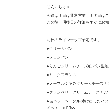
こんにちは☺︎
今週は明日は通常営業、明後日はご
この後、明後日の詳細もすぐにお知
明日のラインナップ予定です。
●クリームパン
●メロンパン
●りんごクリームチーズ(白パン生地
●ミルクフランス
●メープルくるみクリームチーズ＊
●クランベリークリームチーズ＊ご
●塩バターベーグル(溶け出したバ
イッチにも🙆‍♀️)📸