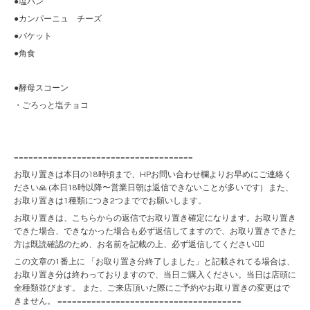
●塩パン
●カンパーニュ チーズ
●バケット
●角食
●酵母スコーン
・ごろっと塩チョコ
=====================================
お取り置きは本日の18時頃まで、HPお問い合わせ欄よりお早めにご連絡く
ださい🙏 (本日18時以降〜営業日朝は返信できないことが多いです) また、
お取り置きは1種類につき2つまででお願いします。
お取り置きは、こちらからの返信でお取り置き確定になります。お取り置き
できた場合、できなかった場合も必ず返信してますので、お取り置きできた
方は既読確認のため、お名前を記載の上、必ず返信してください🙇‍♀️
この文章の1番上に 「お取り置き分終了しました」と記載されてる場合は、
お取り置き分は終わっておりますので、当日ご購入ください。当日は店頭に
全種類並びます。 また、ご来店頂いた際にご予約やお取り置きの変更はで
きません。 ======================================