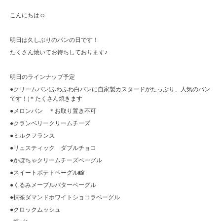
こんにちは☺︎
明日は久しぶりのパンの日です！
たくさん焼いてお待ちしております♪
明日のラインナップ予定
●クリームパン(ふわふわ白パンに自家製カスタードがたっぷり、人気のパン
です！)＊たくさん焼きます
●メロンパン ＊お取り置き不可
●クランベリークリームチーズ
●ミルクフランス
●リュスティック ダブルチョコ
●かぼちゃクリームチーズベーグル
●スイートポテトベーグル📸
●くるみメープルバターベーグル
●抹茶ダマンドホワイトショコラベーグル
●クロックムッシュ