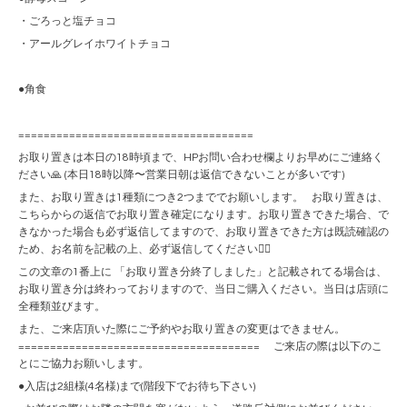
・ごろっと塩チョコ
・アールグレイホワイトチョコ
●角食
=====================================
お取り置きは本日の18時頃まで、HPお問い合わせ欄よりお早めにご連絡く
ださい🙏 (本日18時以降〜営業日朝は返信できないことが多いです)
また、お取り置きは1種類につき2つまででお願いします。 お取り置きは、
こちらからの返信でお取り置き確定になります。お取り置きできた場合、で
きなかった場合も必ず返信してますので、お取り置きできた方は既読確認の
ため、お名前を記載の上、必ず返信してください🙇‍♀️
この文章の1番上に 「お取り置き分終了しました」と記載されてる場合は、
お取り置き分は終わっておりますので、当日ご購入ください。当日は店頭に
全種類並びます。
また、ご来店頂いた際にご予約やお取り置きの変更はできません。
====================================== ご来店の際は以下のこ
とにご協力お願いします。
●入店は2組様(4名様)まで(階段下でお待ち下さい)