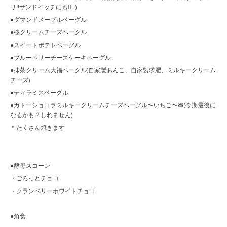
リ‼︎サンドイッチにも🙆‍♀️)
●ダマンドメープルベーグル
●桜クリームチーズベーグル
●スイートポテトベーグル
●ブルーベリーチーズケーキベーグル
●抹茶クリーム大福ベーグル(自家製あんこ、自家製求肥、ミルキークリーム
チーズ)
●ティラミスベーグル
●ガトーショコラミルキークリームチーズベーグル〜いちご〜📸(今期最後に
なるかも？しれません)
＊たくさん焼きます
●酵母スコーン
・ごろっとチョコ
・クランベリーホワイトチョコ
●角食