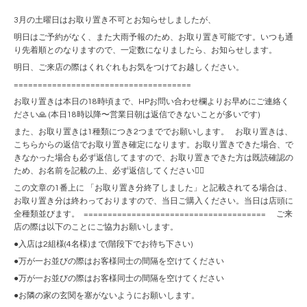
3月の土曜日はお取り置き不可とお知らせしましたが、
明日はご予約がなく、また大雨予報のため、お取り置き可能です。いつも通
り先着順とのなりますので、一定数になりましたら、お知らせします。
明日、ご来店の際はくれぐれもお気をつけてお越しください。
=====================================
お取り置きは本日の18時頃まで、HPお問い合わせ欄よりお早めにご連絡く
ださい🙏 (本日18時以降〜営業日朝は返信できないことが多いです)
また、お取り置きは1種類につき2つまででお願いします。 お取り置きは、
こちらからの返信でお取り置き確定になります。お取り置きできた場合、で
きなかった場合も必ず返信してますので、お取り置きできた方は既読確認の
ため、お名前を記載の上、必ず返信してください🙇‍♀️
この文章の1番上に 「お取り置き分終了しました」と記載されてる場合は、
お取り置き分は終わっておりますので、当日ご購入ください。当日は店頭に
全種類並びます。 ====================================== ご来
店の際は以下のことにご協力お願いします。
●入店は2組様(4名様)まで(階段下でお待ち下さい)
●万が一お並びの際はお客様同士の間隔を空けてください
●万が一お並びの際はお客様同士の間隔を空けてください
●お隣の家の玄関を塞がないようにお願いします。