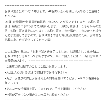
=====================================
お取り置きは本日の18時頃まで、HPお問い合わせ欄よりお早めにご連絡く
ださい🙏
(本日18時以降〜営業日朝は返信できないことが多いです) また、お取り置
きは1種類につき2つまででお願いします。 お取り置きは、こちらからの返
信でお取り置き確定になります。お取り置きできた場合、できなかった場合
も必ず返信してますので、お取り置きできた方は既読確認のため、お名前を
記載の上、必ず返信してください🙇‍♀️
この文章の1番上に 「お取り置き分終了しました」と記載されてる場合は、
お取り置き分は終わっておりますので、当日ご購入ください。当日は店頭に
全種類並びます。 ======================================
ご来店の際は以下のことにご協力お願いします。
●入店は2組様(4名様)まで(階段下でお待ち下さい)
●万が一お並びの際はお客様同士の間隔を空けてください ●マスク着用をお
願いします
●アルコール消毒液を置いてますので、手指を消毒してください
●体調が万全でない場合はご来店をお控えください
======================================