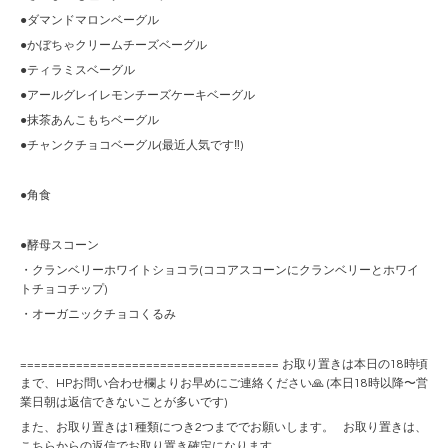
●ダマンドマロンベーグル
●かぼちゃクリームチーズベーグル
●ティラミスベーグル
●アールグレイレモンチーズケーキベーグル
●抹茶あんこもちベーグル
●チャンクチョコベーグル(最近人気です‼︎)
●角食
●酵母スコーン
・クランベリーホワイトショコラ(ココアスコーンにクランベリーとホワイ
トチョコチップ)
・オーガニックチョコくるみ
===================================== お取り置きは本日の18時頃
まで、HPお問い合わせ欄よりお早めにご連絡ください🙏 (本日18時以降〜営
業日朝は返信できないことが多いです)
また、お取り置きは1種類につき2つまででお願いします。 お取り置きは、
こちらからの返信でお取り置き確定になります。