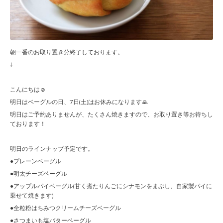
朝一番のお取り置き分終了しております。
↓
こんにちは☺︎
明日はベーグルの日、7日(土)はお休みになります🙏
明日はご予約ありませんが、たくさん焼きますので、お取り置き等お待ちし
ております！
明日のラインナップ予定です。
●プレーンベーグル
●明太チーズベーグル
●アップルパイベーグル(甘く煮たりんごにシナモンをまぶし、自家製パイに
乗せて焼きます)
●全粒粉はちみつクリームチーズベーグル
●さつまいも塩バターベーグル