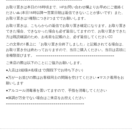
お取り置きは本日の18時頃まで、HPお問い合わせ欄よりお早めにご連絡く
ださい🙏 (本日18時以降〜営業日朝は返信できないことが多いです) また、
お取り置きは1種類につき2つまででお願いします。
お取り置きは、こちらからの返信でお取り置き確定になります。お取り置き
できた場合、できなかった場合も必ず返信してますので、お取り置きできた
方は既読確認のため、お名前を記載の上、必ず返信してください🙇‍♀️
この文章の1番上に 「お取り置き分終了しました」と記載されてる場合は、
お取り置き分は終わっておりますので、当日ご購入ください。当日は店頭に
全種類並びます。 ======================================
ご来店の際は以下のことにご協力お願いします。
●入店は2組様(4名様)まで(階段下でお待ち下さい)
●万が一お並びの際はお客様同士の間隔を空けてください ●マスク着用をお
願いします
●アルコール消毒液を置いてますので、手指を消毒してください
●体調が万全でない場合はご来店をお控えください
======================================