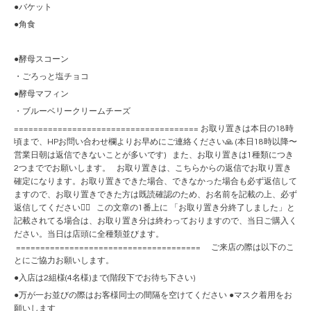
●バケット
●角食
●酵母スコーン
・ごろっと塩チョコ
●酵母マフィン
・ブルーベリークリームチーズ
====================================== お取り置きは本日の18時
頃まで、HPお問い合わせ欄よりお早めにご連絡ください🙏 (本日18時以降〜
営業日朝は返信できないことが多いです) また、お取り置きは1種類につき
2つまででお願いします。 お取り置きは、こちらからの返信でお取り置き
確定になります。お取り置きできた場合、できなかった場合も必ず返信して
ますので、お取り置きできた方は既読確認のため、お名前を記載の上、必ず
返信してください🙇‍♀️ この文章の1番上に 「お取り置き分終了しました」と
記載されてる場合は、お取り置き分は終わっておりますので、当日ご購入く
ださい。当日は店頭に全種類並びます。
====================================== ご来店の際は以下のこ
とにご協力お願いします。
●入店は2組様(4名様)まで(階段下でお待ち下さい)
●万が一お並びの際はお客様同士の間隔を空けてください ●マスク着用をお
願いします