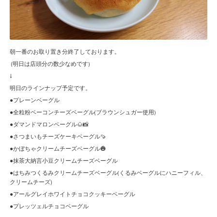
朝一番のお取り置き分終了しております。
(明日は店頭分の数少なめです)
↓
明日のラインナップ予定です。
●プレーンベーグル
●全粒粉ベーコンチーズベーグル(ブラウンシュガー使用)
●ダマンドマロンベーグル🌰📸
●さつまいもチーズケーキベーグル🍠
●かぼちゃクリームチーズベーグル🎃
●抹茶大納言小豆クリームチーズベーグル
●はちみつくるみクリームチーズベーグル(くるみベーグルにハニーフィル、
クリームチーズ)
●アールグレイホワイトチョコクッキーベーグル
●プレッツェルチョコベーグル