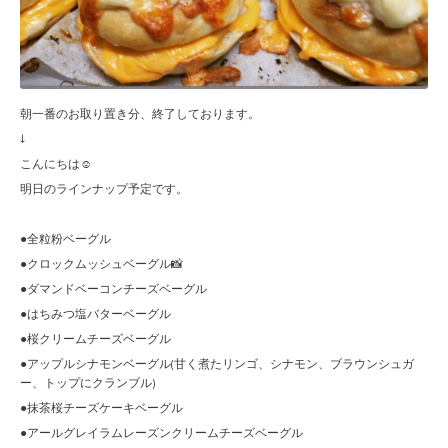
朝一番のお取り置き分、終了しております。
↓
こんにちは☺︎
明日のラインナップ予定です。
●全粒粉ベーグル
●クロックムッシュベーグル📸
●ダマンドベーコンチーズベーグル
●はちみつ塩バターベーグル
●桜クリームチーズベーグル
●アップルシナモンベーグル(甘く煮たリンゴ、シナモン、ブラウンシュガ
ー、トップにクランブル)
●抹茶桜チーズケーキベーグル
●アールグレイラムレーズンクリームチーズベーグル