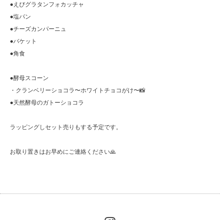
●えびグラタンフォカッチャ
●塩パン
●チーズカンパーニュ
●バケット
●角食
●酵母スコーン
・クランベリーショコラ〜ホワイトチョコがけ〜📸
●天然酵母のガトーショコラ
ラッピングしセット売りもする予定です。
お取り置きはお早めにご連絡ください🙏